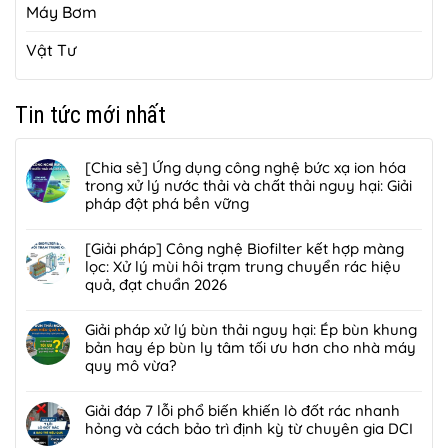
Máy Bơm
Vật Tư
Tin tức mới nhất
[Chia sẻ] Ứng dụng công nghệ bức xạ ion hóa
trong xử lý nước thải và chất thải nguy hại: Giải
pháp đột phá bền vững
Không
có
[Giải pháp] Công nghệ Biofilter kết hợp màng
bình
lọc: Xử lý mùi hôi trạm trung chuyển rác hiệu
luận
quả, đạt chuẩn 2026
ở
Không
[Chia
có
Giải pháp xử lý bùn thải nguy hại: Ép bùn khung
sẻ]
bình
bản hay ép bùn ly tâm tối ưu hơn cho nhà máy
Ứng
luận
quy mô vừa?
dụng
ở
công
Không
[Giải
nghệ
có
Giải đáp 7 lỗi phổ biến khiến lò đốt rác nhanh
pháp]
bức
bình
hỏng và cách bảo trì định kỳ từ chuyên gia DCI
Công
xạ
luận