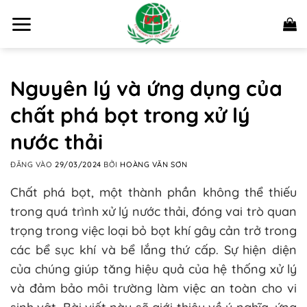
Bỏ
qua
nội
dung
Nguyên lý và ứng dụng của
chất phá bọt trong xử lý
nước thải
ĐĂNG VÀO
29/03/2024
BỞI
HOÀNG VĂN SƠN
Chất phá bọt, một thành phần không thể thiếu
trong quá trình xử lý nước thải, đóng vai trò quan
trọng trong việc loại bỏ bọt khí gây cản trở trong
các bể sục khí và bể lắng thứ cấp. Sự hiện diện
của chúng giúp tăng hiệu quả của hệ thống xử lý
và đảm bảo môi trường làm việc an toàn cho vi