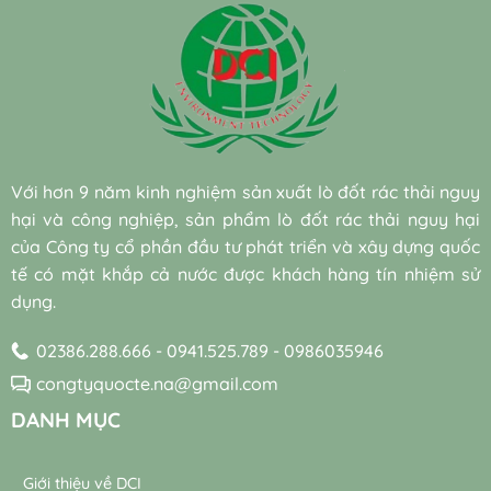
gia
thải
quyết
mô
hoàn
chi
DCI
dệt
cắt
vừa?
nước
phí
nhuộm
giảm
bền
giữa
khó
30%
vững
vi
phân
chi
đạt
sinh
hủy
phí
chuẩn
nuôi
sinh
điện
cấy
học
năng
sẵn
hiệu
cho
(Bio-
quả
hệ
Với hơn 9 năm kinh nghiệm sản xuất lò đốt rác thải nguy
augmentation)
và
thống
và
hại và công nghiệp, sản phẩm lò đốt rác thải nguy hại
bền
máy
vi
vững
thổi
của Công ty cổ phần đầu tư phát triển và xây dựng quốc
sinh
khí
tế có mặt khắp cả nước được khách hàng tín nhiệm sử
tự
trong
nhiên
dụng.
trạm
trong
xử
xử
lý
02386.288.666 - 0941.525.789 - 0986035946
lý
nước
nước
thải
congtyquocte.na@gmail.com
thải
DANH MỤC
Giới thiệu về DCI