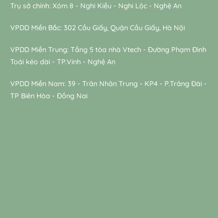
Trụ sở chính: Xóm 8 - Nghi Kiều - Nghi Lộc - Nghệ An
VPDD Miền Bắc: 302 Cầu Giấy, Quận Cầu Giấy, Hà Nội
VPDD Miền Trung: Tầng 5 tòa nhà Vtech - Đường Phạm Đình
Toái kéo dài - TP.Vinh - Nghệ An
VPDD Miền Nam: 39 - Trân Nhân Trung - KP4 - P.Trảng Đài -
TP Biên Hòa - Đồng Nai