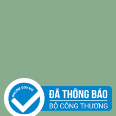
relaxing music
|
sleep music
|
Bamboo Water
|
relaxing
music sleep
|
Wealth & Divine Energy
|