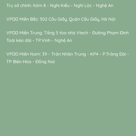
Trụ sở chính: Xóm 8 - Nghi Kiều - Nghi Lộc - Nghệ An
VPDD Miền Bắc: 302 Cầu Giấy, Quận Cầu Giấy, Hà Nội
VPDD Miền Trung: Tầng 5 tòa nhà Vtech - Đường Phạm Đình
Toái kéo dài - TP.Vinh - Nghệ An
VPDD Miền Nam: 39 - Trân Nhân Trung - KP4 - P.Trảng Đài -
TP Biên Hòa - Đồng Nai