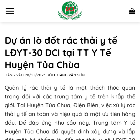
Bỏ
qua
nội
dung
Dự án lò đốt rác thải y tế
LĐYT-30 DCI tại TT Y Tế
Huyện Tủa Chùa
ĐĂNG VÀO
28/10/2023
BỞI
HOÀNG VĂN SƠN
Quản lý rác thải y tế là một thách thức quan
trọng đối với các trung tâm y tế trên khắp thế
giới. Tại Huyện Tủa Chùa, Điện Biên, việc xử lý rác
thải y tế an toàn và hiệu quả là một ưu tiên hàng
đầu. Để đáp ứng nhu cầu này, Trung tâm Y tế
Huyện Tủa Chùa đã quyết định xây dựng và lắp