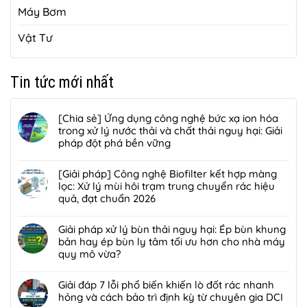
Máy Bơm
Vật Tư
Tin tức mới nhất
[Chia sẻ] Ứng dụng công nghệ bức xạ ion hóa
trong xử lý nước thải và chất thải nguy hại: Giải
pháp đột phá bền vững
Không
có
[Giải pháp] Công nghệ Biofilter kết hợp màng
bình
lọc: Xử lý mùi hôi trạm trung chuyển rác hiệu
luận
quả, đạt chuẩn 2026
ở
Không
[Chia
có
Giải pháp xử lý bùn thải nguy hại: Ép bùn khung
sẻ]
bình
bản hay ép bùn ly tâm tối ưu hơn cho nhà máy
Ứng
luận
quy mô vừa?
dụng
ở
công
Không
[Giải
nghệ
có
Giải đáp 7 lỗi phổ biến khiến lò đốt rác nhanh
pháp]
bức
bình
hỏng và cách bảo trì định kỳ từ chuyên gia DCI
Công
xạ
luận