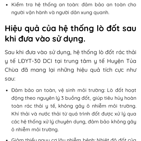
Kiểm tra hệ thống an toàn: đảm bảo an toàn cho
người vận hành và người dân xung quanh.
Hiệu quả của hệ thống lò đốt sau
khi đưa vào sử dụng.
Sau khi đưa vào sử dụng, hệ thống lò đốt rác thải
y tế LĐYT-30 DCI tại trung tâm y tế Huyện Tủa
Chùa đã mang lại những hiệu quả tích cực như
sau:
Đảm bảo an toàn, vệ sinh môi trường: Lò đốt hoạt
động theo nguyên lý 3 buồng đốt, giúp tiêu hủy hoàn
toàn rác thải y tế, không gây ô nhiễm môi trường.
Khí thải và nước thải từ quá trình đốt được xử lý qua
các hệ thống xử lý chuyên dụng, đảm bảo không gây
ô nhiễm môi trường.
Giảm thiểu nguy cơ lây nhiễm bệnh: Nhiệt độ đốt của