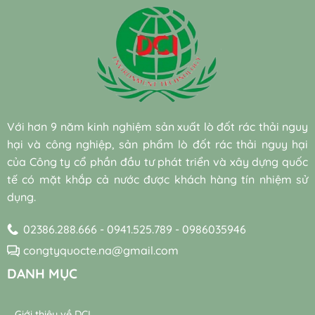
quy
tuần
và
gia
thải
quyết
mô
hoàn
chi
DCI
dệt
cắt
vừa?
nước
phí
nhuộm
giảm
bền
giữa
khó
30%
vững
vi
phân
chi
đạt
sinh
hủy
phí
chuẩn
nuôi
sinh
điện
cấy
học
năng
sẵn
hiệu
cho
(Bio-
quả
hệ
Với hơn 9 năm kinh nghiệm sản xuất lò đốt rác thải nguy
augmentation)
và
thống
và
hại và công nghiệp, sản phẩm lò đốt rác thải nguy hại
bền
máy
vi
vững
thổi
của Công ty cổ phần đầu tư phát triển và xây dựng quốc
sinh
khí
tế có mặt khắp cả nước được khách hàng tín nhiệm sử
tự
trong
nhiên
dụng.
trạm
trong
xử
xử
lý
02386.288.666 - 0941.525.789 - 0986035946
lý
nước
nước
thải
congtyquocte.na@gmail.com
thải
DANH MỤC
Giới thiệu về DCI