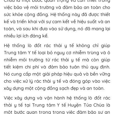
Chùa là một bước quan trọng và cần thiết trong
việc bảo vệ môi trường và đảm bảo an toàn cho
sức khỏe cộng đồng. Hệ thống này đã được thiết
kế và triển khai với sự cam kết về hiệu suất và an
toàn, và sau khi đưa vào sử dụng, nó đã mang lại
nhiều lợi ích đáng kể.
Hệ thống lò đốt rác thải y tế không chỉ giúp
Trung tâm Y tế loại bỏ nguy cơ nhiễm trùng và ô
nhiễm môi trường từ rác thải y tế mà còn giúp
tiết kiệm chi phí và đảm bảo tuân thủ quy định.
Nó cung cấp một giải pháp hiệu quả và bền vững
cho việc xử lý rác thải y tế và đóng góp vào việc
xây dựng một cộng đồng sạch đẹp và an toàn.
Việc xây dựng và vận hành hệ thống lò đốt rác
thải y tế tại Trung tâm Y tế Huyện Tủa Chùa là
một bước quan trọng trong việc đảm bảo sự an