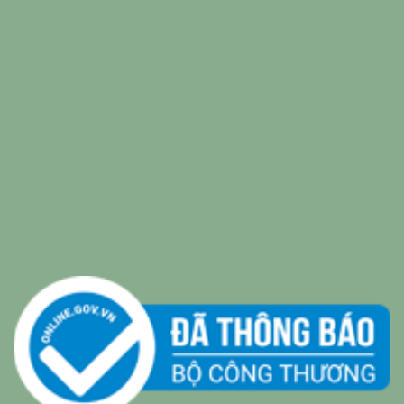
relaxing music
|
sleep music
|
Bamboo Water
|
relaxing
music sleep
|
Wealth & Divine Energy
|