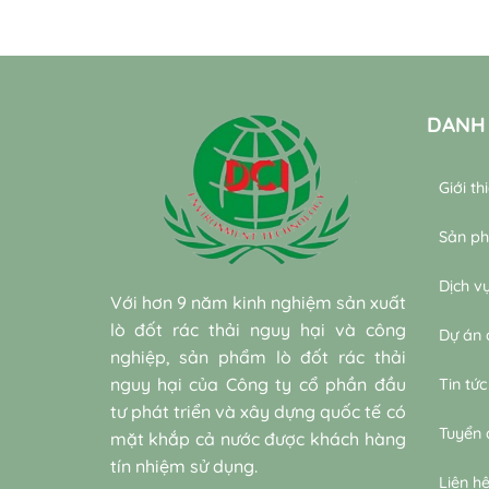
DANH
Giới th
Sản p
Dịch v
Với hơn 9 năm kinh nghiệm sản xuất
lò đốt rác thải nguy hại và công
Dự án 
nghiệp, sản phẩm lò đốt rác thải
nguy hại của Công ty cổ phần đầu
Tin tức
tư phát triển và xây dựng quốc tế có
Tuyển
mặt khắp cả nước được khách hàng
tín nhiệm sử dụng.
Liên h