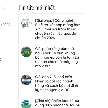
Tin tức mới nhất
ện,
[Giải pháp] Công nghệ
u không
Biofilter kết hợp màng lọc:
Xử lý mùi hôi trạm trung
chuyển rác hiệu quả, đạt
chuẩn 2026
Không
có
Giải pháp xử lý bùn thải
bình
nguy hại: Ép bùn khung
luận
bản hay ép bùn ly tâm tối
c
ở
ưu hơn cho nhà máy quy
[Giải
mô vừa?
pháp]
Không
Công
có
Giải đáp 7 lỗi phổ biến
nghệ
bình
khiến lò đốt rác nhanh
Biofilter
luận
hỏng và cách bảo trì định
kết
ở
kỳ từ chuyên gia DCI
hợp
Giải
màng
Không
pháp
lọc:
có
[Chia sẻ] Chiến lược tái sử
xử
Xử
bình
dụng 80% nước thải sau xử
lý