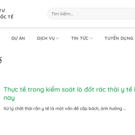
TƯ
Tìm
kiếm:
UỐC TẾ
DỰ ÁN
DỊCH VỤ
TIN TỨC
TUYỂN DỤNG
ế
Thực tế trong kiểm soát lò đốt rác thải y tế 
nay
Xử lý chất thải rắn y tế là một vấn đề cấp bách, ảnh hưởng ...