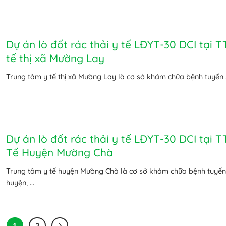
Dự án lò đốt rác thải y tế LĐYT-30 DCI tại T
tế thị xã Mường Lay
Trung tâm y tế thị xã Mường Lay là cơ sở khám chữa bệnh tuyến .
Dự án lò đốt rác thải y tế LĐYT-30 DCI tại T
Tế Huyện Mường Chà
Trung tâm y tế huyện Mường Chà là cơ sở khám chữa bệnh tuyến
huyện, ...
1
2