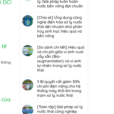
lý
luận
ế DCI
lý: Giải pháp tuần hoàn
bùn
mùi
ở
nước bền vững đạt chuẩn
thải
hôi
Giải
nguy
Không
trạm
đáp
hại:
có
[Chia sẻ] Ứng dụng công
trung
7
Ép
bình
nghệ điện hóa xử lý nước
chuyển
lỗi
bùn
luận
thải dệt nhuộm khó phân
rác
phổ
khung
ở
hủy sinh học hiệu quả và
hiệu
biến
bản
[Chia
bền vững
quả,
khiến
hay
sẻ]
đạt
lò
Không
ép
Chiến
 tế
chuẩn
đốt
có
[So sánh chi tiết] Hiệu quả
bùn
lược
2026
rác
bình
và chi phí giữa vi sinh nuôi
ly
tái
nhanh
luận
cấy sẵn (Bio-
tâm
sử
hỏng
ở
augmentation) và vi sinh
tối
dụng
ệ thống
và
[Chia
tự nhiên trong xử lý nước
ưu
80%
cách
sẻ]
thải
hơn
nước
bảo
Ứng
cho
thải
Không
trì
dụng
nhà
sau
có
5 Bí quyết cắt giảm 30%
định
công
máy
xử
bình
chi phí điện năng cho hệ
kỳ
nghệ
quy
lý:
luận
thống máy thổi khí trong
từ
điện
mô
Giải
ở
trạm xử lý nước thải
chuyên
hóa
ế của
vừa?
pháp
[So
gia
xử
Không
tuần
sánh
DCI
lý
có
[Toàn tập] Giải pháp xử lý
hoàn
chi
nước
bình
nước thải công nghiệp
nước
tiết]