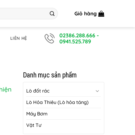
Giỏ hàng
02386.288.666
-
LIÊN HỆ
0941.525.789
Danh mục sản phẩm
hiện
Lò đốt rác
Lò Hỏa Thiêu (Lò hỏa táng)
Máy Bơm
Vật Tư