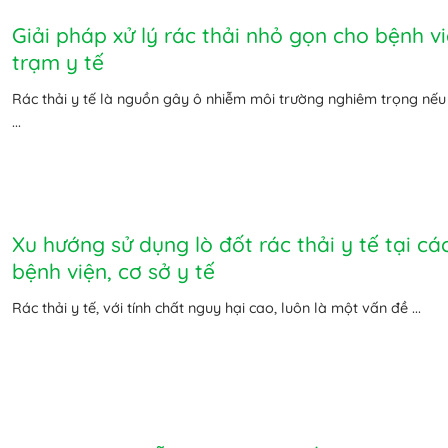
Giải pháp xử lý rác thải nhỏ gọn cho bệnh vi
trạm y tế
Rác thải y tế là nguồn gây ô nhiễm môi trường nghiêm trọng nế
...
Xu hướng sử dụng lò đốt rác thải y tế tại cá
bệnh viện, cơ sở y tế
Rác thải y tế, với tính chất nguy hại cao, luôn là một vấn đề ...