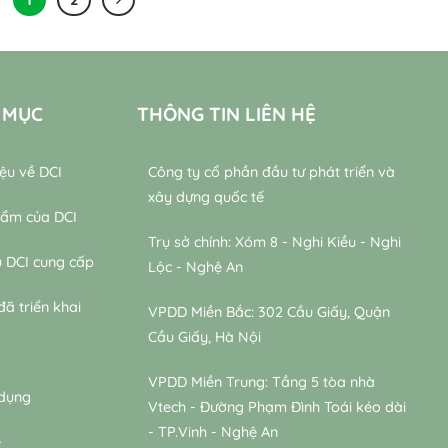
 MỤC
THÔNG TIN LIÊN HỆ
iệu về DCI
Công ty cổ phần đầu tư phát triển và
xây dựng quốc tế
hẩm của DCI
Trụ sở chính: Xóm 8 - Nghi Kiều - Nghi
ụ DCI cung cấp
Lộc - Nghệ An
đã triển khai
VPDD Miền Bắc: 302 Cầu Giấy, Quận
Cầu Giấy, Hà Nội
VPDD Miền Trung: Tầng 5 tòa nhà
 dụng
Vtech - Đường Phạm Đình Toái kéo dài
- TP.Vinh - Nghệ An
ệ