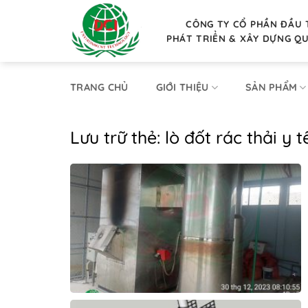
Bỏ
qua
CÔNG TY CỔ PHẦN ĐẦU 
PHÁT TRIỂN & XÂY DỰNG Q
nội
dung
TRANG CHỦ
GIỚI THIỆU
SẢN PHẨM
Lưu trữ thẻ:
lò đốt rác thải y t