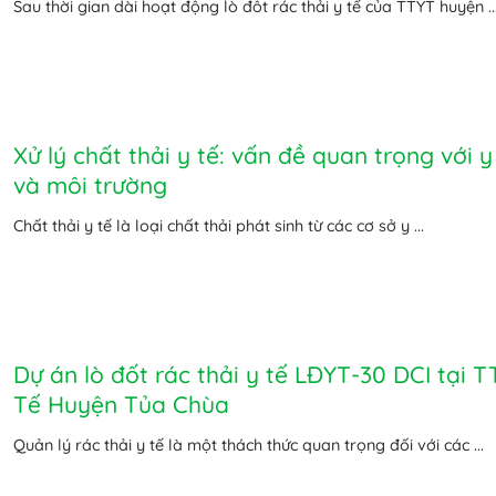
Sau thời gian dài hoạt động lò đôt rác thải y tế của TTYT huyện ..
Xử lý chất thải y tế: vấn đề quan trọng với y
và môi trường
Chất thải y tế là loại chất thải phát sinh từ các cơ sở y ...
Dự án lò đốt rác thải y tế LĐYT-30 DCI tại T
Tế Huyện Tủa Chùa
Quản lý rác thải y tế là một thách thức quan trọng đối với các ...