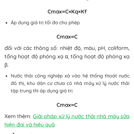
Cmax​=C×Kq​×Kf​
Áp dụng giá trị tối đa cho phép
Cmax​=C
đối với các thông số: nhiệt độ, màu, pH, coliform,
tổng hoạt độ phóng xạ α, tổng hoạt độ phóng xạ
β.
Nước thải công nghiệp xả vào hệ thống thoát nước
đô thị, khu dân cư chưa có nhà máy xử lý nước thải
tập trung thì áp dụng giá trị
Cmax​=C
Xem thêm:
Giải pháp xử lý nước thải nhà máy sữa
hiện đại và hiệu quả