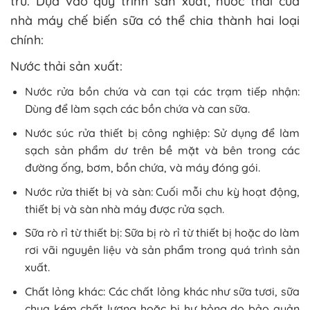
trữ. Dựa vào quy trình sản xuất, nước thải của
nhà máy chế biến sữa có thể chia thành hai loại
chính:
Nước thải sản xuất:
Nước rửa bồn chứa và can tại các trạm tiếp nhận:
Dùng để làm sạch các bồn chứa và can sữa.
Nước súc rửa thiết bị công nghiệp: Sử dụng để làm
sạch sản phẩm dư trên bề mặt và bên trong các
đường ống, bơm, bồn chứa, và máy đóng gói.
Nước rửa thiết bị và sàn: Cuối mỗi chu kỳ hoạt động,
thiết bị và sàn nhà máy được rửa sạch.
Sữa rò rỉ từ thiết bị: Sữa bị rò rỉ từ thiết bị hoặc do làm
rơi vãi nguyên liệu và sản phẩm trong quá trình sản
xuất.
Chất lỏng khác: Các chất lỏng khác như sữa tươi, sữa
chua kém chất lượng hoặc bị hư hỏng do bảo quản