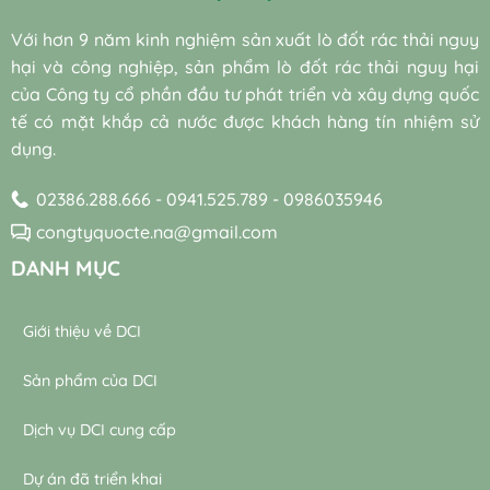
sẵn
hiệu
cho
(Bio-
quả
hệ
Với hơn 9 năm kinh nghiệm sản xuất lò đốt rác thải nguy
augmentation)
và
thống
và
hại và công nghiệp, sản phẩm lò đốt rác thải nguy hại
bền
máy
vi
vững
thổi
của Công ty cổ phần đầu tư phát triển và xây dựng quốc
sinh
khí
tế có mặt khắp cả nước được khách hàng tín nhiệm sử
tự
trong
nhiên
dụng.
trạm
trong
xử
xử
lý
02386.288.666 - 0941.525.789 - 0986035946
lý
nước
nước
thải
congtyquocte.na@gmail.com
thải
DANH MỤC
Giới thiệu về DCI
Sản phẩm của DCI
Dịch vụ DCI cung cấp
Dự án đã triển khai