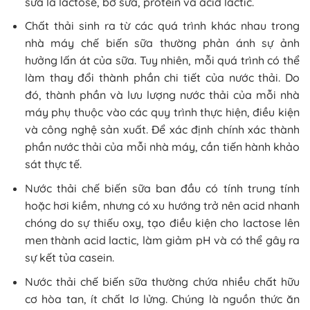
sữa là lactose, bơ sữa, protein và acid lactic.
Chất thải sinh ra từ các quá trình khác nhau trong
nhà máy chế biến sữa thường phản ánh sự ảnh
hưởng lấn át của sữa. Tuy nhiên, mỗi quá trình có thể
làm thay đổi thành phần chi tiết của nước thải. Do
đó, thành phần và lưu lượng nước thải của mỗi nhà
máy phụ thuộc vào các quy trình thực hiện, điều kiện
và công nghệ sản xuất. Để xác định chính xác thành
phần nước thải của mỗi nhà máy, cần tiến hành khảo
sát thực tế.
Nước thải chế biến sữa ban đầu có tính trung tính
hoặc hơi kiềm, nhưng có xu hướng trở nên acid nhanh
chóng do sự thiếu oxy, tạo điều kiện cho lactose lên
men thành acid lactic, làm giảm pH và có thể gây ra
sự kết tủa casein.
Nước thải chế biến sữa thường chứa nhiều chất hữu
cơ hòa tan, ít chất lơ lửng. Chúng là nguồn thức ăn