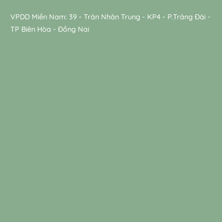
VPDD Miền Nam: 39 - Trân Nhân Trung - KP4 - P.Trảng Đài -
TP Biên Hòa - Đồng Nai