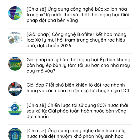
[Chia sẻ] Ứng dụng công nghệ bức xạ ion hóa
trong xử lý nước thải và chất thải nguy hại: Giải
pháp đột phá bền vững
Không
có
[Giải pháp] Công nghệ Biofilter kết hợp màng
bình
lọc: Xử lý mùi hôi trạm trung chuyển rác hiệu
luận
quả, đạt chuẩn 2026
ở
Không
[Chia
có
Giải pháp xử lý bùn thải nguy hại: Ép bùn khung
sẻ]
bình
bản hay ép bùn ly tâm tối ưu hơn cho nhà máy
Ứng
luận
quy mô vừa?
dụng
ở
công
Không
[Giải
nghệ
có
Giải đáp 7 lỗi phổ biến khiến lò đốt rác nhanh
pháp]
bức
bình
hỏng và cách bảo trì định kỳ từ chuyên gia DCI
Công
xạ
luận
nghệ
Không
ion
ở
Biofilter
có
[Chia sẻ] Chiến lược tái sử dụng 80% nước thải
hóa
Giải
kết
bình
sau xử lý: Giải pháp tuần hoàn nước bền vững
trong
pháp
hợp
luận
đạt chuẩn
xử
xử
màng
ở
lý
lý
Không
lọc:
Giải
nước
bùn
có
[Chia sẻ] Ứng dụng công nghệ điện hóa xử lý
Xử
đáp
thải
thải
bình
nước thải dệt nhuộm khó phân hủy sinh học
lý
7
và
nguy