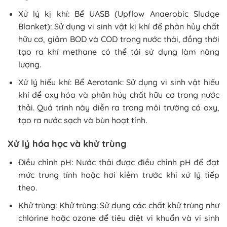
Xử lý kị khí: Bể UASB (Upflow Anaerobic Sludge
Blanket): Sử dụng vi sinh vật kị khí để phân hủy chất
hữu cơ, giảm BOD và COD trong nước thải, đồng thời
tạo ra khí methane có thể tái sử dụng làm năng
lượng.
Xử lý hiếu khí: Bể Aerotank: Sử dụng vi sinh vật hiếu
khí để oxy hóa và phân hủy chất hữu cơ trong nước
thải. Quá trình này diễn ra trong môi trường có oxy,
tạo ra nước sạch và bùn hoạt tính.
Xử lý hóa học và khử trùng
Điều chỉnh pH: Nước thải được điều chỉnh pH để đạt
mức trung tính hoặc hơi kiềm trước khi xử lý tiếp
theo.
Khử trùng: Khử trùng: Sử dụng các chất khử trùng như
chlorine hoặc ozone để tiêu diệt vi khuẩn và vi sinh