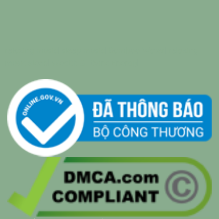
relaxing music
|
sleep music
|
Bamboo Water
|
relaxing
music sleep
|
Wealth & Divine Energy
|