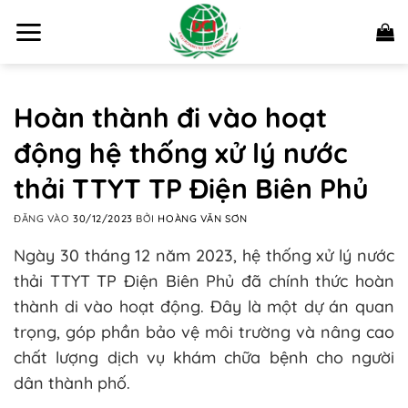
Bỏ
qua
nội
dung
Hoàn thành đi vào hoạt
động hệ thống xử lý nước
thải TTYT TP Điện Biên Phủ
ĐĂNG VÀO
30/12/2023
BỞI
HOÀNG VĂN SƠN
Ngày 30 tháng 12 năm 2023, hệ thống xử lý nước
thải TTYT TP Điện Biên Phủ đã chính thức hoàn
thành di vào hoạt động. Đây là một dự án quan
trọng, góp phần bảo vệ môi trường và nâng cao
chất lượng dịch vụ khám chữa bệnh cho người
dân thành phố.