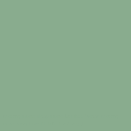
relaxing music
|
sleep music
|
Bamboo Water
|
relaxing
music sleep
|
Wealth & Divine Energy
|