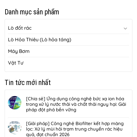
Danh mục sản phẩm
Lò đốt rác
Lò Hỏa Thiêu (Lò hỏa táng)
Máy Bơm
Vật Tư
Tin tức mới nhất
[Chia sẻ] Ứng dụng công nghệ bức xạ ion hóa
trong xử lý nước thải và chất thải nguy hại: Giải
pháp đột phá bền vững
Không
có
[Giải pháp] Công nghệ Biofilter kết hợp màng
bình
lọc: Xử lý mùi hôi trạm trung chuyển rác hiệu
luận
quả, đạt chuẩn 2026