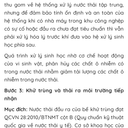
thu gom về hệ thống xử lý nước thải tập trung,
nhưng để đảm bảo tính ổn định và an toàn của
hệ thống khi có nhà máy trong khu công nghệp
có sự cố hoặc đầu ra chưa đạt tiêu chuẩn thì vẫn
phải xử lý hóa lý trước khí đưa vào hệ xử lý sinh
học phía sau.
Quá trình xử lý sinh học nhờ cơ chế hoạt động
của vi sinh vật, phân hủy các chất ô nhiễm có
trong nước thải nhằm giảm tải lượng các chất ô
nhiễm trong nước thải.
Bước 3: Khử trùng và thải ra môi trường tiếp
nhận
Mục đích:
Nước thải đầu ra của bể khử trùng đạt
QCVN 28:2010/BTNMT cột B (Quy chuẩn kỹ thuật
quốc gia về nước thải y tế). Cơ sở khoa học của