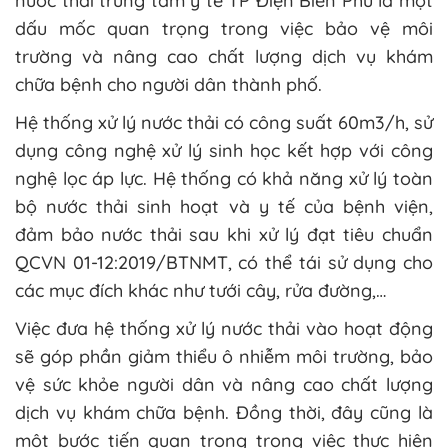
nước thải trung tâm y tế TP Điện Biên Phủ là một
dấu mốc quan trọng trong việc bảo vệ môi
trường và nâng cao chất lượng dịch vụ khám
chữa bệnh cho người dân thành phố.
Hệ thống xử lý nước thải có công suất 60m3/h, sử
dụng công nghệ xử lý sinh học kết hợp với công
nghệ lọc áp lực. Hệ thống có khả năng xử lý toàn
bộ nước thải sinh hoạt và y tế của bệnh viện,
đảm bảo nước thải sau khi xử lý đạt tiêu chuẩn
QCVN 01-12:2019/BTNMT, có thể tái sử dụng cho
các mục đích khác như tưới cây, rửa đường,…
Việc đưa hệ thống xử lý nước thải vào hoạt động
sẽ góp phần giảm thiểu ô nhiễm môi trường, bảo
vệ sức khỏe người dân và nâng cao chất lượng
dịch vụ khám chữa bệnh. Đồng thời, đây cũng là
một bước tiến quan trọng trong việc thực hiện