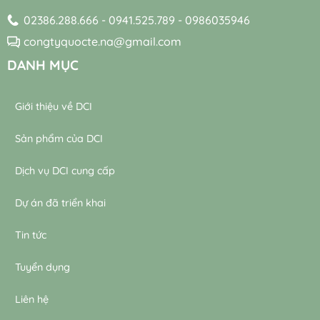
xử
xử
lý
02386.288.666 - 0941.525.789 - 0986035946
lý
nước
nước
thải
congtyquocte.na@gmail.com
thải
DANH MỤC
Giới thiệu về DCI
Sản phẩm của DCI
Dịch vụ DCI cung cấp
Dự án đã triển khai
Tin tức
Tuyển dụng
Liên hệ