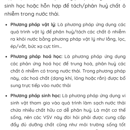
sinh học hoặc hỗn hợp để tách/phân huỷ chất ô
nhiễm trong nước thải.
Phương pháp vật lý:
Là phương pháp ứng dụng các
quá trình vật lý để phân huỷ/tách các chất ô nhiễm
ra khỏi nước bằng phương pháp vật lý như lắng, lọc,
ép/vắt, bức xạ cực tím…
Phương pháp hoá học:
Là phương pháp ứng dụng
các phản ứng hoá học để trung hoà, phân huỷ các
chất ô nhiễm có trong nước thải. Trong phương pháp
này, các hoá chất (dạng khí, lỏng hoặc rắn) được bổ
sung trực tiếp vào nước thải
Phương pháp sinh học:
Là phương pháp ứng dụng vi
sinh vật tham gia vào quá trình làm sạch nước thải
chứa nhiều chất hữu cơ dễ phân huỷ. Là một cơ thể
sống, nên các VSV này đòi hỏi phải được cung cấp
đẩy đủ dưỡng chất cũng như môi trường sống tốt