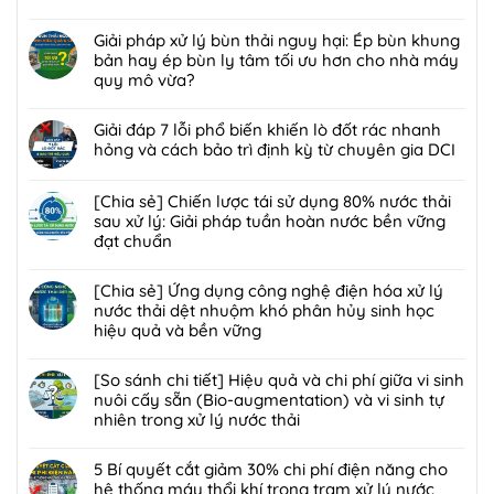
ở
Không
[Chia
có
Giải pháp xử lý bùn thải nguy hại: Ép bùn khung
sẻ]
bình
bản hay ép bùn ly tâm tối ưu hơn cho nhà máy
Ứng
luận
quy mô vừa?
dụng
ở
công
Không
[Giải
nghệ
có
Giải đáp 7 lỗi phổ biến khiến lò đốt rác nhanh
pháp]
bức
bình
hỏng và cách bảo trì định kỳ từ chuyên gia DCI
Công
xạ
luận
nghệ
Không
ion
ở
Biofilter
có
[Chia sẻ] Chiến lược tái sử dụng 80% nước thải
hóa
Giải
kết
bình
sau xử lý: Giải pháp tuần hoàn nước bền vững
trong
pháp
hợp
luận
đạt chuẩn
xử
xử
màng
ở
lý
lý
Không
lọc:
Giải
nước
bùn
có
[Chia sẻ] Ứng dụng công nghệ điện hóa xử lý
Xử
đáp
thải
thải
bình
nước thải dệt nhuộm khó phân hủy sinh học
lý
7
và
nguy
luận
hiệu quả và bền vững
mùi
lỗi
chất
hại:
ở
hôi
phổ
Không
thải
Ép
[Chia
trạm
biến
có
[So sánh chi tiết] Hiệu quả và chi phí giữa vi sinh
nguy
bùn
sẻ]
trung
khiến
bình
nuôi cấy sẵn (Bio-augmentation) và vi sinh tự
hại:
khung
Chiến
chuyển
lò
luận
nhiên trong xử lý nước thải
Giải
bản
lược
rác
đốt
ở
pháp
hay
tái
Không
hiệu
rác
[Chia
đột
ép
sử
có
5 Bí quyết cắt giảm 30% chi phí điện năng cho
quả,
nhanh
sẻ]
phá
bùn
dụng
bình
hệ thống máy thổi khí trong trạm xử lý nước
đạt
hỏng
Ứng