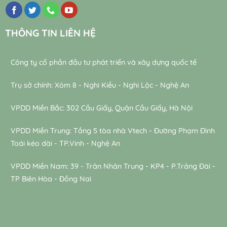
THÔNG TIN LIÊN HỆ
Công ty cổ phần đầu tư phát triển và xây dựng quốc tế
Trụ sở chính: Xóm 8 - Nghi Kiều - Nghi Lộc - Nghệ An
VPDD Miền Bắc: 302 Cầu Giấy, Quận Cầu Giấy, Hà Nội
VPDD Miền Trung: Tầng 5 tòa nhà Vtech - Đường Phạm Đình
Toái kéo dài - TP.Vinh - Nghệ An
VPDD Miền Nam: 39 - Trân Nhân Trung - KP4 - P.Trảng Đài -
TP Biên Hòa - Đồng Nai