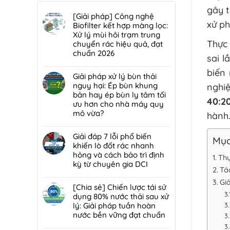
gây t
[Giải pháp] Công nghệ
xử ph
Biofilter kết hợp màng lọc:
Xử lý mùi hôi trạm trung
Thực 
chuyển rác hiệu quả, đạt
chuẩn 2026
sai l
Không
biến
có
Giải pháp xử lý bùn thải
bình
nguy hại: Ép bùn khung
nghi
luận
bản hay ép bùn ly tâm tối
40:2
ở
ưu hơn cho nhà máy quy
[Giải
mô vừa?
hành
pháp]
Không
Công
có
Giải đáp 7 lỗi phổ biến
nghệ
Mục
bình
khiến lò đốt rác nhanh
Biofilter
luận
hỏng và cách bảo trì định
kết
Thự
ở
kỳ từ chuyên gia DCI
hợp
Tá
Giải
màng
Không
pháp
Gi
lọc:
có
[Chia sẻ] Chiến lược tái sử
xử
Xử
bình
dụng 80% nước thải sau xử
lý
lý
luận
lý: Giải pháp tuần hoàn
bùn
mùi
ở
nước bền vững đạt chuẩn
thải
hôi
Giải
nguy
Không