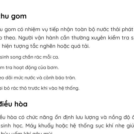
thu gom
u gom có nhiệm vụ tiếp nhận toàn bộ nước thải phát
iếp theo. Người vận hành cần thường xuyên kiểm tra
 hiện tượng tắc nghẽn hoặc quá tải.
sinh song chắn rác mỗi ca.
ểm tra hoạt động của bơm.
o dõi mức nước và cảnh báo tràn.
i bỏ rác thô trước khi vào hệ thống.
điều hòa
iều hòa có chức năng ổn định lưu lượng và nồng độ 
ý sinh học. Máy khuấy hoặc hệ thống sục khí nhẹ gi
hủy yếm khí gây mùi.