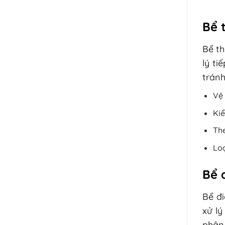
Bể 
Bể th
lý t
tránh
Vệ 
Ki
The
Loạ
Bể 
Bể đ
xử l
phân 