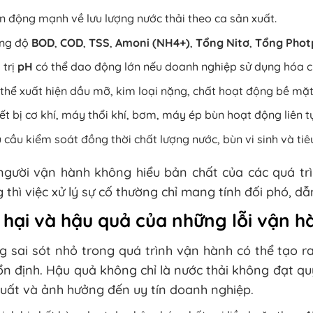
n động mạnh về lưu lượng nước thải theo ca sản xuất.
ng độ
BOD
,
COD
,
TSS
,
Amoni (NH4+)
,
Tổng Nitơ
,
Tổng Phot
 trị
pH
có thể dao động lớn nếu doanh nghiệp sử dụng hóa ch
thể xuất hiện dầu mỡ, kim loại nặng, chất hoạt động bề mặt 
ết bị cơ khí, máy thổi khí, bơm, máy ép bùn hoạt động liên 
 cầu kiểm soát đồng thời chất lượng nước, bùn vi sinh và tiê
người vận hành không hiểu bản chất của các quá trì
 thì việc xử lý sự cố thường chỉ mang tính đối phó, dẫ
 hại và hậu quả của những lỗi vận 
 sai sót nhỏ trong quá trình vận hành có thể tạo r
n định. Hậu quả không chỉ là nước thải không đạt q
uất và ảnh hưởng đến uy tín doanh nghiệp.