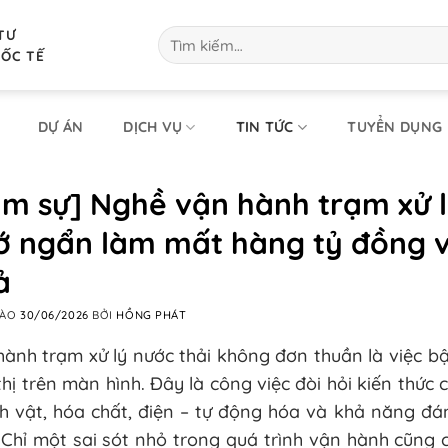
TƯ
Tìm
kiếm:
UỐC TẾ
DỰ ÁN
DỊCH VỤ
TIN TỨC
TUYỂN DỤNG
m sự] Nghề vận hành trạm xử lý
ớ ngẩn làm mất hàng tỷ đồng v
ả
VÀO
30/06/2026
BỞI
HỒNG PHÁT
ành trạm xử lý nước thải không đơn thuần là việc bật
thị trên màn hình. Đây là công việc đòi hỏi kiến thức
nh vật, hóa chất, điện – tự động hóa và khả năng đá
 Chỉ một sai sót nhỏ trong quá trình vận hành cũng 