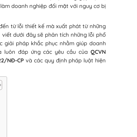
i làm doanh nghiệp đối mặt với nguy cơ bị
ến từ lỗi thiết kế mà xuất phát từ những
 viết dưới đây sẽ phân tích những lỗi phổ
ác giải pháp khắc phục nhằm giúp doanh
 và luôn đáp ứng các yêu cầu của
QCVN
022/NĐ-CP
và các quy định pháp luật hiện