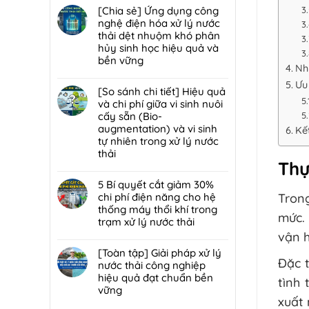
trạm
đáp
hại:
có
[Chia sẻ] Ứng dụng công
trung
7
Ép
bình
nghệ điện hóa xử lý nước
chuyển
lỗi
bùn
luận
thải dệt nhuộm khó phân
rác
phổ
khung
ở
hủy sinh học hiệu quả và
hiệu
biến
bản
[Chia
bền vững
quả,
khiến
Nh
hay
sẻ]
đạt
lò
Không
ép
Chiến
Ưu
chuẩn
đốt
có
[So sánh chi tiết] Hiệu quả
bùn
lược
2026
rác
bình
và chi phí giữa vi sinh nuôi
ly
tái
nhanh
luận
cấy sẵn (Bio-
tâm
sử
hỏng
ở
augmentation) và vi sinh
Kế
tối
dụng
và
[Chia
tự nhiên trong xử lý nước
ưu
80%
cách
sẻ]
thải
hơn
nước
bảo
Ứng
Thự
cho
thải
Không
trì
dụng
nhà
sau
có
5 Bí quyết cắt giảm 30%
định
công
máy
xử
bình
chi phí điện năng cho hệ
Tron
kỳ
nghệ
quy
lý:
luận
thống máy thổi khí trong
từ
điện
mức. 
mô
Giải
ở
trạm xử lý nước thải
chuyên
hóa
vừa?
pháp
[So
vận h
gia
xử
Không
tuần
sánh
DCI
lý
có
[Toàn tập] Giải pháp xử lý
hoàn
chi
nước
Đặc t
bình
nước thải công nghiệp
nước
tiết]
thải
luận
hiệu quả đạt chuẩn bền
bền
Hiệu
tình 
dệt
ở
vững
vững
quả
nhuộm
5
xuất 
đạt
và
Không