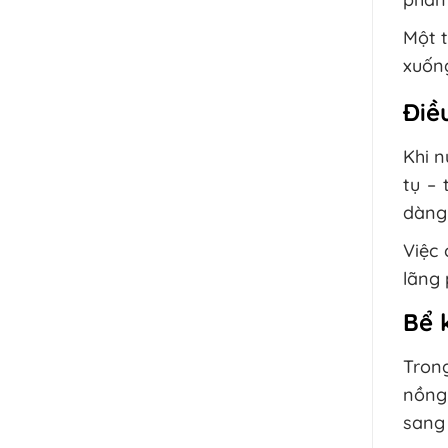
Một t
xuống
Điề
Khi n
tụ – 
dàng
Việc 
lãng 
Bể 
Tron
nồng
sang 