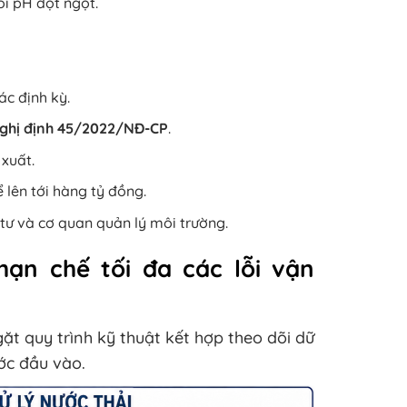
ổi pH đột ngột.
c định kỳ.
ghị định 45/2022/NĐ-CP
.
 xuất.
ể lên tới hàng tỷ đồng.
tư và cơ quan quản lý môi trường.
hạn chế tối đa các lỗi vận
ặt quy trình kỹ thuật kết hợp theo dõi dữ
ước đầu vào.