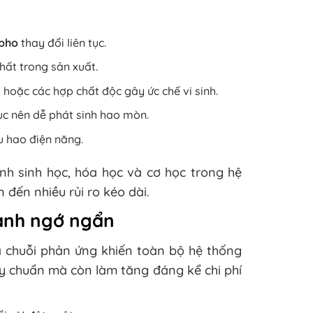
pho
thay đổi liên tục.
ất trong sản xuất.
hoặc các hợp chất độc gây ức chế vi sinh.
tục nên dễ phát sinh hao mòn.
u hao điện năng.
nh sinh học, hóa học và cơ học trong hệ
n đến nhiều rủi ro kéo dài.
hành ngớ ngẩn
a chuỗi phản ứng khiến toàn bộ hệ thống
uy chuẩn mà còn làm tăng đáng kể chi phí