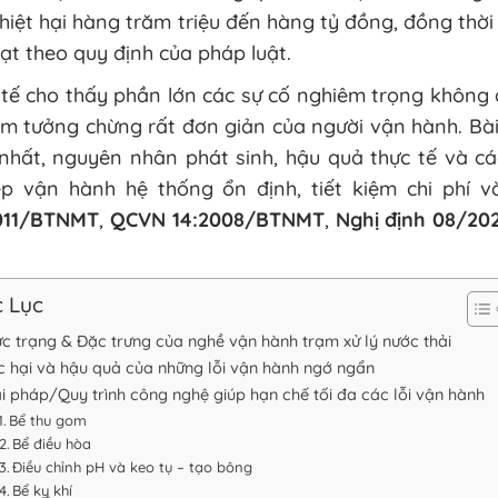
hiệt hại hàng trăm triệu đến hàng tỷ đồng, đồng thờ
ạt theo quy định của pháp luật.
tế cho thấy phần lớn các sự cố nghiêm trọng không đ
ầm tưởng chừng rất đơn giản của người vận hành. Bài
 nhất, nguyên nhân phát sinh, hậu quả thực tế và c
ệp vận hành hệ thống ổn định, tiết kiệm chi phí
011/BTNMT
,
QCVN 14:2008/BTNMT
,
Nghị định 08/2
.
 Lục
c trạng & Đặc trưng của nghề vận hành trạm xử lý nước thải
c hại và hậu quả của những lỗi vận hành ngớ ngẩn
ải pháp/Quy trình công nghệ giúp hạn chế tối đa các lỗi vận hành
Bể thu gom
Bể điều hòa
Điều chỉnh pH và keo tụ – tạo bông
Bể kỵ khí