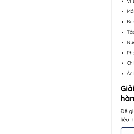
Vi 
Máy
Bùn
Tắc
Nướ
Phả
Chi
Ảnh
Giả
hà
Để gi
liệu 