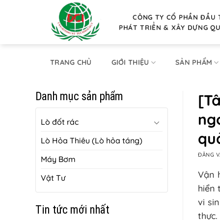
Bỏ
qua
CÔNG TY CỔ PHẦN ĐẦU 
PHÁT TRIỂN & XÂY DỰNG Q
nội
dung
TRANG CHỦ
GIỚI THIỆU
SẢN PHẨM
Danh mục sản phẩm
[Tâ
ng
Lò đốt rác
qu
Lò Hỏa Thiêu (Lò hỏa táng)
ĐĂNG 
Máy Bơm
Vận h
Vật Tư
hiển 
vi si
Tin tức mới nhất
thực.