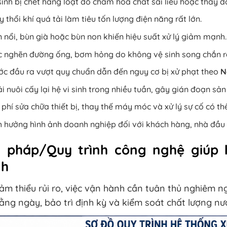
sinh bị chết hàng loạt do châm hóa chất sai liều hoặc thay đ
 thổi khí quá tải làm tiêu tốn lượng điện năng rất lớn.
 nổi, bùn già hoặc bùn non khiến hiệu suất xử lý giảm mạnh.
 nghẽn đường ống, bơm hỏng do không vệ sinh song chắn rá
c đầu ra vượt quy chuẩn dẫn đến nguy cơ bị xử phạt theo
N
i nuôi cấy lại hệ vi sinh trong nhiều tuần, gây gián đoạn sản
 phí sửa chữa thiết bị, thay thế máy móc và xử lý sự cố có th
 hưởng hình ảnh doanh nghiệp đối với khách hàng, nhà đầu 
i pháp/Quy trình công nghệ giúp 
nh
ảm thiểu rủi ro, việc vận hành cần tuân thủ nghiêm ng
hằng ngày, bảo trì định kỳ và kiểm soát chất lượng n