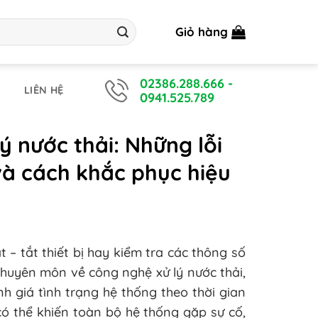
Giỏ hàng
02386.288.666
-
LIÊN HỆ
0941.525.789
 nước thải: Những lỗi
à cách khắc phục hiệu
 – tắt thiết bị hay kiểm tra các thông số
 chuyên môn về công nghệ xử lý nước thải,
nh giá tình trạng hệ thống theo thời gian
có thể khiến toàn bộ hệ thống gặp sự cố,