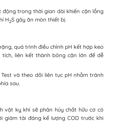
 động trong thời gian dài khiến cặn lắng
hí H
S gây ăn mòn thiết bị.
2
 nặng, quá trình điều chỉnh pH kết hợp keo
 tích, liên kết thành bông cặn lớn để dễ
Test và theo dõi liên tục pH nhằm tránh
hía sau.
h vật kỵ khí sẽ phân hủy chất hữu cơ có
i giảm tải đáng kể lượng COD trước khi