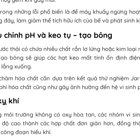
rong những lỗi phổ biến là để máy khuấy ngừng hoạt
 đáy, làm giảm thể tích hữu ích của bể và phát sinh k
u chỉnh pH và keo tụ – tạo bông
ước thải có chứa nhiều chất rắn lơ lửng hoặc kim loại
tạo bông sẽ giúp các hạt keo mất tính ổn định điện
 lắng xuống.
châm hóa chất cần dựa trên kết quả thử nghiệm Jar 
phí hóa chất cũng như gây ảnh hưởng đến hệ vi sinh p
kỵ khí
g môi trường không có oxy hòa tan, các nhóm vi sin
 độ cao thành các hợp chất đơn giản hơn, đồng thờ
công đoạn hiếu khí.