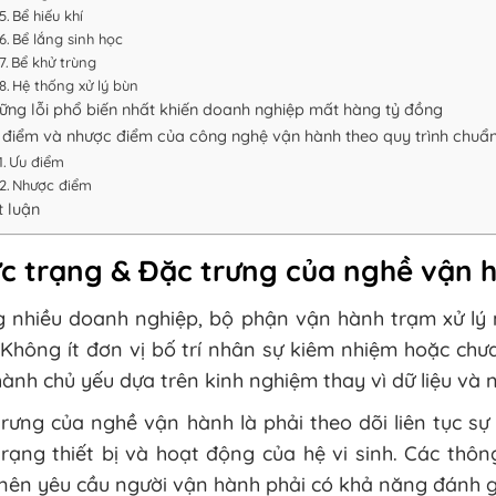
Bể hiếu khí
Bể lắng sinh học
Bể khử trùng
Hệ thống xử lý bùn
ững lỗi phổ biến nhất khiến doanh nghiệp mất hàng tỷ đồng
 điểm và nhược điểm của công nghệ vận hành theo quy trình chuẩ
Ưu điểm
Nhược điểm
t luận
c trạng & Đặc trưng của nghề vận h
g nhiều doanh nghiệp, bộ phận vận hành trạm xử lý 
Không ít đơn vị bố trí nhân sự kiêm nhiệm hoặc chư
ành chủ yếu dựa trên kinh nghiệm thay vì dữ liệu và 
rưng của nghề vận hành là phải theo dõi liên tục s
trạng thiết bị và hoạt động của hệ vi sinh. Các thô
nên yêu cầu người vận hành phải có khả năng đánh gi