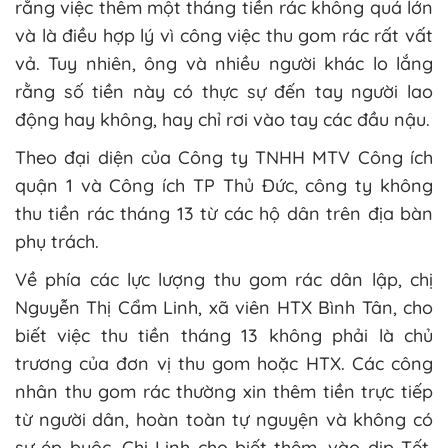
rằng việc thêm một tháng tiền rác không quá lớn
và là điều hợp lý vì công việc thu gom rác rất vất
vả. Tuy nhiên, ông và nhiều người khác lo lắng
rằng số tiền này có thực sự đến tay người lao
động hay không, hay chỉ rơi vào tay các đầu nậu.
Theo đại diện của Công ty TNHH MTV Công ích
quận 1 và Công ích TP Thủ Đức, công ty không
thu tiền rác tháng 13 từ các hộ dân trên địa bàn
phụ trách.
Về phía các lực lượng thu gom rác dân lập, chị
Nguyễn Thị Cẩm Linh, xã viên HTX Bình Tân, cho
biết việc thu tiền tháng 13 không phải là chủ
trương của đơn vị thu gom hoặc HTX. Các công
nhân thu gom rác thường xin thêm tiền trực tiếp
từ người dân, hoàn toàn tự nguyện và không có
sự ép buộc. Chị Linh cho biết thêm, vào dịp Tết,