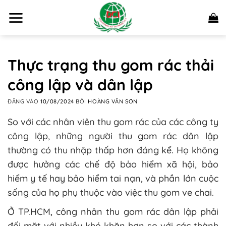
Bỏ
qua
nội
dung
Thực trạng thu gom rác thải
công lập và dân lập
ĐĂNG VÀO
10/08/2024
BỞI
HOÀNG VĂN SƠN
So với các nhân viên thu gom rác của các công ty
công lập, những người thu gom rác dân lập
thường có thu nhập thấp hơn đáng kể. Họ không
được hưởng các chế độ bảo hiểm xã hội, bảo
hiểm y tế hay bảo hiểm tai nạn, và phần lớn cuộc
sống của họ phụ thuộc vào việc thu gom ve chai.
Ở TP.HCM, công nhân thu gom rác dân lập phải
đối mặt với nhiều khó khăn hơn so với các thành