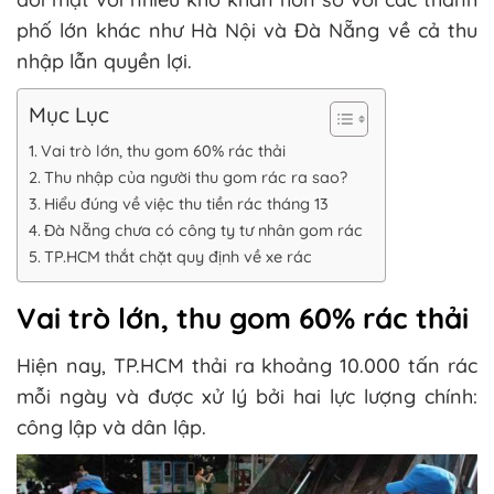
phố lớn khác như Hà Nội và Đà Nẵng về cả thu
nhập lẫn quyền lợi.
Mục Lục
Vai trò lớn, thu gom 60% rác thải
Thu nhập của người thu gom rác ra sao?
Hiểu đúng về việc thu tiền rác tháng 13
Đà Nẵng chưa có công ty tư nhân gom rác
TP.HCM thắt chặt quy định về xe rác
Vai trò lớn, thu gom 60% rác thải
Hiện nay, TP.HCM thải ra khoảng 10.000 tấn rác
mỗi ngày và được xử lý bởi hai lực lượng chính:
công lập và dân lập.