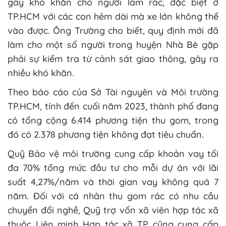
gây khó khăn cho người làm rác, đặc biệt ở
TP.HCM với các con hẻm dài mà xe lớn không thể
vào được. Ông Trường cho biết, quy định mới đã
làm cho một số người trong huyện Nhà Bè gặp
phải sự kiểm tra từ cảnh sát giao thông, gây ra
nhiều khó khăn.
Theo báo cáo của Sở Tài nguyên và Môi trường
TP.HCM, tính đến cuối năm 2023, thành phố đang
có tổng cộng 6.414 phương tiện thu gom, trong
đó có 2.378 phương tiện không đạt tiêu chuẩn.
Quỹ Bảo vệ môi trường cung cấp khoản vay tối
đa 70% tổng mức đầu tư cho mỗi dự án với lãi
suất 4,27%/năm và thời gian vay không quá 7
năm. Đối với cá nhân thu gom rác có nhu cầu
chuyển đổi nghề, Quỹ trợ vốn xã viên hợp tác xã
thuộc Liên minh Hợp tác xã TP cũng cung cấp