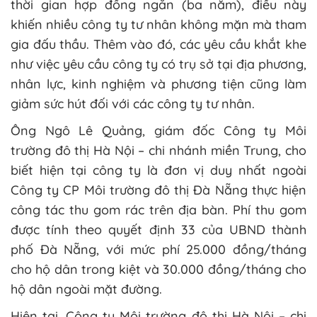
thời gian hợp đồng ngắn (ba năm), điều này
khiến nhiều công ty tư nhân không mặn mà tham
gia đấu thầu. Thêm vào đó, các yêu cầu khắt khe
như việc yêu cầu công ty có trụ sở tại địa phương,
nhân lực, kinh nghiệm và phương tiện cũng làm
giảm sức hút đối với các công ty tư nhân.
Ông Ngô Lê Quảng, giám đốc Công ty Môi
trường đô thị Hà Nội – chi nhánh miền Trung, cho
biết hiện tại công ty là đơn vị duy nhất ngoài
Công ty CP Môi trường đô thị Đà Nẵng thực hiện
công tác thu gom rác trên địa bàn. Phí thu gom
được tính theo quyết định 33 của UBND thành
phố Đà Nẵng, với mức phí 25.000 đồng/tháng
cho hộ dân trong kiệt và 30.000 đồng/tháng cho
hộ dân ngoài mặt đường.
Hiện tại, Công ty Môi trường đô thị Hà Nội – chi