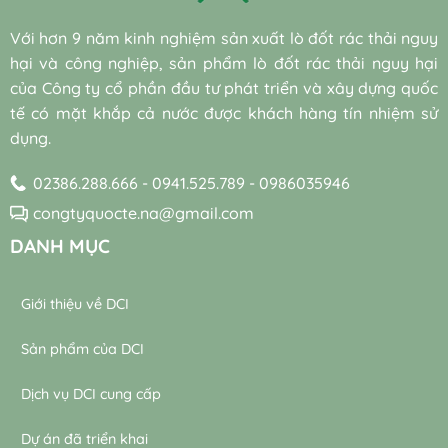
bền
máy
vi
hiệu
vững
thổi
sinh
quả
Với hơn 9 năm kinh nghiệm sản xuất lò đốt rác thải nguy
khí
tự
đạt
trong
hại và công nghiệp, sản phẩm lò đốt rác thải nguy hại
nhiên
chuẩn
trạm
trong
bền
của Công ty cổ phần đầu tư phát triển và xây dựng quốc
xử
xử
vững
lý
tế có mặt khắp cả nước được khách hàng tín nhiệm sử
lý
nước
dụng.
nước
thải
thải
02386.288.666 - 0941.525.789 - 0986035946
congtyquocte.na@gmail.com
DANH MỤC
Giới thiệu về DCI
Sản phẩm của DCI
Dịch vụ DCI cung cấp
Dự án đã triển khai