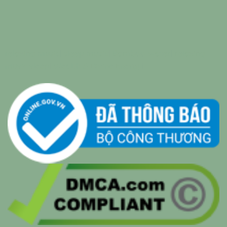
relaxing music
|
sleep music
|
Bamboo Water
|
relaxing
music sleep
|
Wealth & Divine Energy
|