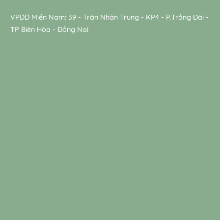
VPDD Miền Nam: 39 - Trân Nhân Trung - KP4 - P.Trảng Đài -
TP Biên Hòa - Đồng Nai