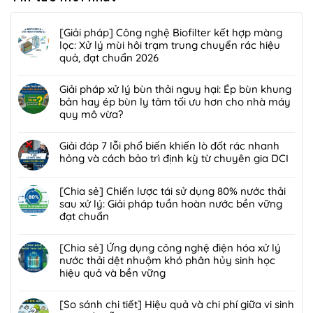
[Giải pháp] Công nghệ Biofilter kết hợp màng
lọc: Xử lý mùi hôi trạm trung chuyển rác hiệu
quả, đạt chuẩn 2026
Không
có
Giải pháp xử lý bùn thải nguy hại: Ép bùn khung
bình
bản hay ép bùn ly tâm tối ưu hơn cho nhà máy
luận
quy mô vừa?
ở
Không
[Giải
có
Giải đáp 7 lỗi phổ biến khiến lò đốt rác nhanh
pháp]
bình
hỏng và cách bảo trì định kỳ từ chuyên gia DCI
Công
luận
nghệ
Không
ở
Biofilter
có
[Chia sẻ] Chiến lược tái sử dụng 80% nước thải
Giải
kết
bình
sau xử lý: Giải pháp tuần hoàn nước bền vững
pháp
hợp
luận
đạt chuẩn
xử
màng
ở
lý
Không
lọc:
Giải
bùn
có
[Chia sẻ] Ứng dụng công nghệ điện hóa xử lý
Xử
đáp
thải
bình
nước thải dệt nhuộm khó phân hủy sinh học
lý
7
nguy
luận
hiệu quả và bền vững
mùi
lỗi
hại:
ở
hôi
phổ
Không
Ép
[Chia
trạm
biến
có
[So sánh chi tiết] Hiệu quả và chi phí giữa vi sinh
bùn
sẻ]
trung
khiến