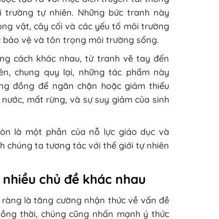
i trường tự nhiên. Những bức tranh này
ộng vật, cây cối và các yếu tố môi trường
ệc bảo vệ và tôn trọng môi trường sống.
g cách khác nhau, từ tranh vẽ tay đến
iên, chung quy lại, những tác phẩm này
ng đồng để ngăn chặn hoặc giảm thiểu
nước, mất rừng, và sự suy giảm của sinh
còn là một phần của nỗ lực giáo dục và
 chúng ta tương tác với thế giới tự nhiên
 nhiều chủ đề khác nhau
 ràng là tăng cường nhận thức về vấn đề
Đồng thời, chúng cũng nhấn mạnh ý thức