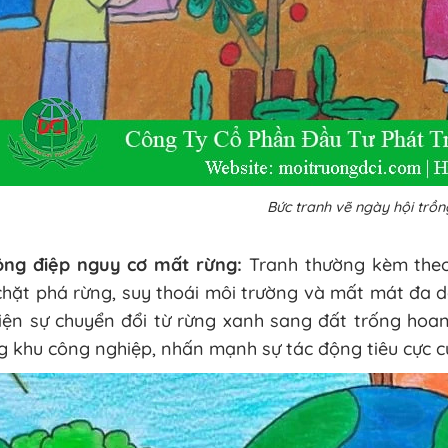
Bức tranh vẽ ngày hội trồn
ông điệp nguy cơ mất rừng:
Tranh thường kèm theo
chặt phá rừng, suy thoái môi trường và mất mát đa d
hiện sự chuyển đổi từ rừng xanh sang đất trống hoa
 khu công nghiệp, nhấn mạnh sự tác động tiêu cực củ