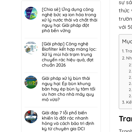
sự s
[Chia sẻ] Ứng dụng công
thức 
nghệ bức xạ ion hóa trong
trườn
xử lý nước thải và chất thải
nguy hại: Giải pháp đột
với 5
phá bền vững
Không
Mục
có
[Giải pháp] Công nghệ
bình
Biofilter kết hợp màng lọc:
Tra
luận
Xử lý mùi hôi trạm trung
ở
Nh
chuyển rác hiệu quả, đạt
[Chia
chuẩn 2026
sẻ]
Không
Ứng
có
Giải pháp xử lý bùn thải
dụng
bình
nguy hại: Ép bùn khung
công
luận
bản hay ép bùn ly tâm tối
nghệ
ở
ưu hơn cho nhà máy quy
bức
[Giải
mô vừa?
xạ
Kế
pháp]
ion
Không
Công
hóa
có
Giải đáp 7 lỗi phổ biến
nghệ
trong
Tra
bình
khiến lò đốt rác nhanh
Biofilter
xử
luận
hỏng và cách bảo trì định
kết
lý
ở
kỳ từ chuyên gia DCI
hợp
Tranh