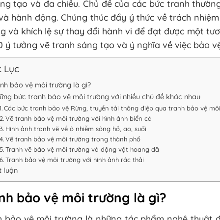
áng tạo và đa chiều. Chủ đề của các bức tranh thườ
và hành động. Chúng thúc đẩy ý thức về trách nhiệm
g và khích lệ sự thay đổi hành vi để đạt được một tươ
0 ý tưởng vẽ tranh sáng tạo và ý nghĩa về việc bảo 
 Lục
nh bảo vệ môi trường là gì?
ững bức tranh bảo vệ môi trường với nhiều chủ đề khác nhau
Các bức tranh bảo vệ Rừng, truyền tải thông điệp qua tranh bảo vệ mô
Vẽ tranh bảo vệ môi trường với hình ảnh biển cả
Hình ảnh tranh vẽ về ô nhiễm sông hồ, ao, suối
Vẽ tranh bảo vệ môi trường trong thành phố
Tranh vẽ bảo vệ môi trường và động vật hoang dã
Tranh bảo vệ môi trường với hình ảnh rác thải
t luận
nh bảo vệ môi trường là gì?
 bảo vệ môi trường là những tác phẩm nghệ thuật đư