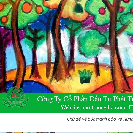
Chủ đề vẽ bức tranh bảo vệ Rừn