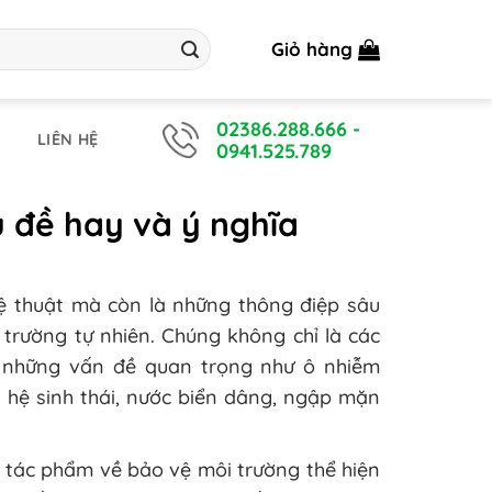
Giỏ hàng
02386.288.666
-
LIÊN HỆ
0941.525.789
ủ đề hay và ý nghĩa
ệ thuật mà còn là những thông điệp sâu
 trường tự nhiên. Chúng không chỉ là các
 những vấn đề quan trọng như ô nhiễm
g hệ sinh thái, nước biển dâng, ngập mặn
 tác phẩm về bảo vệ môi trường thể hiện