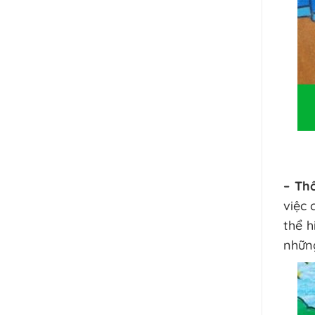
– Th
việc 
thể 
những