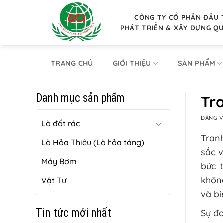
Bỏ
qua
CÔNG TY CỔ PHẦN ĐẦU 
PHÁT TRIỂN & XÂY DỰNG Q
nội
dung
TRANG CHỦ
GIỚI THIỆU
SẢN PHẨM
Danh mục sản phẩm
Tra
ĐĂNG 
Lò đốt rác
Tran
Lò Hỏa Thiêu (Lò hỏa táng)
sắc v
Máy Bơm
bức 
không
Vật Tư
và bi
Tin tức mới nhất
Sự đa