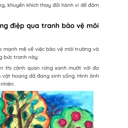
ng, khuyến khích thay đổi hành vi để đảm
ông điệp qua tranh bảo vệ môi
ệp mạnh mẽ về việc bảo vệ môi trường và
g bức tranh này:
n thị cảnh quan rừng xanh mướt với đa
ng vật hoang dã đang sinh sống. Hình ảnh
 nhiên.