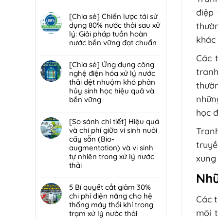
nước
Giải
màng
Không
thải
pháp
điệp
lọc:
có
[Chia sẻ] Chiến lược tái sử
và
xử
Xử
bình
dụng 80% nước thải sau xử
thườn
chất
lý
lý
luận
lý: Giải pháp tuần hoàn
thải
bùn
khác 
mùi
ở
nước bền vững đạt chuẩn
nguy
thải
hôi
Giải
hại:
nguy
Không
Các 
trạm
đáp
Giải
hại:
có
[Chia sẻ] Ứng dụng công
trung
7
pháp
Ép
tran
bình
nghệ điện hóa xử lý nước
chuyển
lỗi
đột
bùn
luận
thải dệt nhuộm khó phân
rác
phổ
thườ
phá
khung
ở
hủy sinh học hiệu quả và
hiệu
biến
bền
bản
[Chia
những
bền vững
quả,
khiến
vững
hay
sẻ]
đạt
lò
Không
học 
ép
Chiến
chuẩn
đốt
có
[So sánh chi tiết] Hiệu quả
bùn
lược
2026
rác
bình
và chi phí giữa vi sinh nuôi
Tran
ly
tái
nhanh
luận
cấy sẵn (Bio-
tâm
sử
truyề
hỏng
ở
augmentation) và vi sinh
tối
dụng
và
[Chia
tự nhiên trong xử lý nước
xung
ưu
80%
cách
sẻ]
thải
hơn
nước
bảo
Ứng
Nhữ
cho
thải
Không
trì
dụng
nhà
sau
có
5 Bí quyết cắt giảm 30%
định
công
máy
xử
bình
chi phí điện năng cho hệ
kỳ
nghệ
Các t
quy
lý:
luận
thống máy thổi khí trong
từ
điện
mô
Giải
ở
môi 
trạm xử lý nước thải
chuyên
hóa