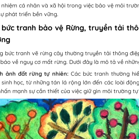
 nhiệm cá nhân và xã hội trong việc bảo vệ môi trườ
ự phát triển bền vững.
 bức tranh bảo vệ Rừng, truyền tải th
ờng
g bức tranh vẽ rừng cây thường truyền tải thông đi
báo về nguy cơ mất rừng. Dưới đây là mô tả về nhữn
nh ảnh đất rừng tự nhiên:
Các bức tranh thường hiể
sinh học, từ những tán lá rộng lớn đến các loài độ
hấn mạnh sự cần thiết của việc giữ gìn môi trường tự