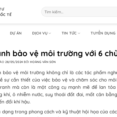
TƯ
Tìm
kiếm:
UỐC TẾ
DỰ ÁN
DỊCH VỤ
TIN TỨC
TUYỂN DỤNG
nh bảo vệ môi trường với 6 ch
VÀO
28/05/2024
BỞI
HOÀNG VĂN SƠN
h bảo vệ môi trường không chỉ là các tác phẩm ngh
ề sự cần thiết của việc bảo vệ và chăm sóc cho môi
tranh mà còn là một công cụ mạnh mẽ để lan tỏa
 khí, ô nhiễm nước, suy thoái đất đai, mất cân bằn
ến đổi khí hậu.
 dạng trong phong cách và kỹ thuật hội họa của các