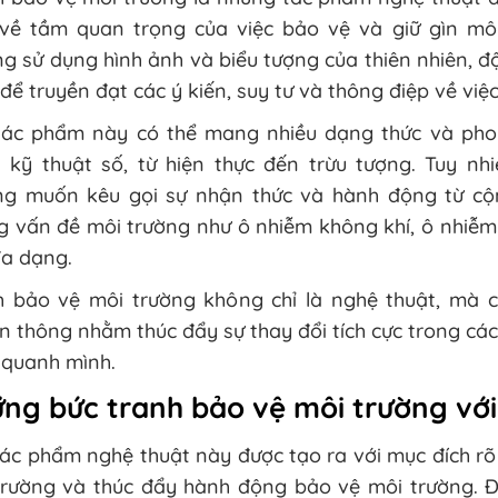
 về tầm quan trọng của việc bảo vệ và giữ gìn mô
g sử dụng hình ảnh và biểu tượng của thiên nhiên, đ
để truyền đạt các ý kiến, suy tư và thông điệp về vi
tác phẩm này có thể mang nhiều dạng thức và phon
h kỹ thuật số, từ hiện thực đến trừu tượng. Tuy nh
ng muốn kêu gọi sự nhận thức và hành động từ cộ
 vấn đề môi trường như ô nhiễm không khí, ô nhiễm 
đa dạng.
h bảo vệ môi trường không chỉ là nghệ thuật, mà 
n thông nhằm thúc đẩy sự thay đổi tích cực trong cách
 quanh mình.
ng bức tranh bảo vệ môi trường với
ác phẩm nghệ thuật này được tạo ra với mục đích rõ
trường và thúc đẩy hành động bảo vệ môi trường. 