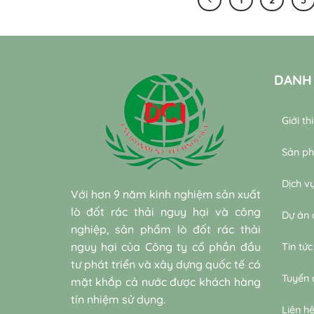
DANH
Giới th
Sản p
Dịch v
Với hơn 9 năm kinh nghiệm sản xuất
lò đốt rác thải nguy hại và công
Dự án 
nghiệp, sản phẩm lò đốt rác thải
nguy hại của Công ty cổ phần đầu
Tin tức
tư phát triển và xây dựng quốc tế có
Tuyển
mặt khắp cả nước được khách hàng
tín nhiệm sử dụng.
Liên h