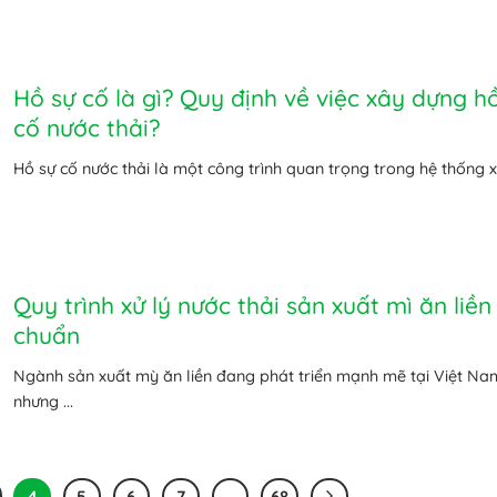
Hồ sự cố là gì? Quy định về việc xây dựng h
cố nước thải?
Hồ sự cố nước thải là một công trình quan trọng trong hệ thống xử
Quy trình xử lý nước thải sản xuất mì ăn liền
chuẩn
Ngành sản xuất mỳ ăn liền đang phát triển mạnh mẽ tại Việt Na
nhưng ...
4
5
6
7
…
68