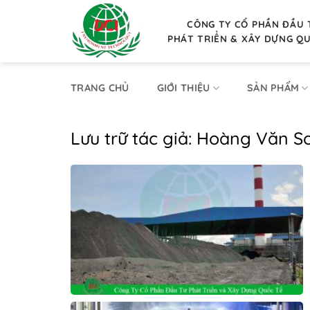
Bỏ
qua
CÔNG TY CỔ PHẦN ĐẦU 
PHÁT TRIỂN & XÂY DỰNG Q
nội
dung
TRANG CHỦ
GIỚI THIỆU
SẢN PHẨM
Lưu trữ tác giả:
Hoàng Văn S