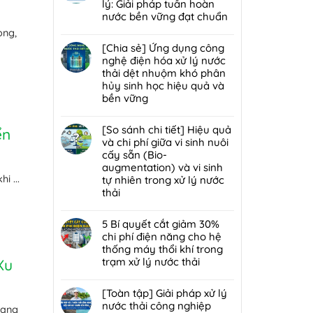
lý
luận
lý: Giải pháp tuần hoàn
bùn
mùi
ở
nước bền vững đạt chuẩn
thải
hôi
Giải
nguy
Không
ọng,
trạm
đáp
hại:
có
[Chia sẻ] Ứng dụng công
trung
7
Ép
bình
nghệ điện hóa xử lý nước
chuyển
lỗi
bùn
luận
thải dệt nhuộm khó phân
rác
phổ
khung
ở
hủy sinh học hiệu quả và
hiệu
biến
bản
[Chia
bền vững
quả,
khiến
hay
sẻ]
đạt
lò
Không
ép
Chiến
chuẩn
đốt
có
[So sánh chi tiết] Hiệu quả
ển
bùn
lược
2026
rác
bình
và chi phí giữa vi sinh nuôi
ly
tái
nhanh
luận
cấy sẵn (Bio-
tâm
sử
hỏng
ở
augmentation) và vi sinh
tối
dụng
và
[Chia
i ...
tự nhiên trong xử lý nước
ưu
80%
cách
sẻ]
thải
hơn
nước
bảo
Ứng
cho
thải
Không
trì
dụng
nhà
sau
có
5 Bí quyết cắt giảm 30%
định
công
máy
xử
bình
chi phí điện năng cho hệ
kỳ
nghệ
quy
lý:
luận
thống máy thổi khí trong
từ
điện
mô
Giải
ở
trạm xử lý nước thải
Xu
chuyên
hóa
vừa?
pháp
[So
gia
xử
Không
tuần
sánh
DCI
lý
có
[Toàn tập] Giải pháp xử lý
hoàn
chi
nước
bình
nước thải công nghiệp
nước
tiết]
đang