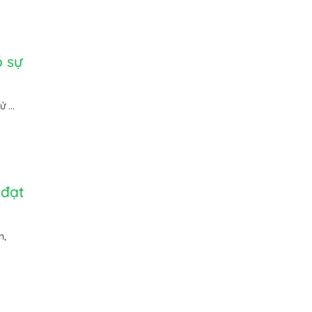
ồ sự
 ...
 đạt
m,