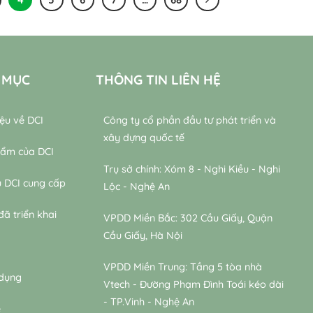
 MỤC
THÔNG TIN LIÊN HỆ
iệu về DCI
Công ty cổ phần đầu tư phát triển và
xây dựng quốc tế
hẩm của DCI
Trụ sở chính: Xóm 8 - Nghi Kiều - Nghi
ụ DCI cung cấp
Lộc - Nghệ An
đã triển khai
VPDD Miền Bắc: 302 Cầu Giấy, Quận
Cầu Giấy, Hà Nội
VPDD Miền Trung: Tầng 5 tòa nhà
 dụng
Vtech - Đường Phạm Đình Toái kéo dài
- TP.Vinh - Nghệ An
ệ