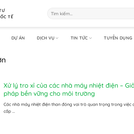
TƯ
Tìm
kiếm:
UỐC TẾ
DỰ ÁN
DỊCH VỤ
TIN TỨC
TUYỂN DỤNG
ơn
Xử lý tro xỉ của các nhà máy nhiệt điện – Giả
pháp bền vững cho môi trường
Các nhà máy nhiệt điện than đóng vai trò quan trọng trong việc 
cấp ...