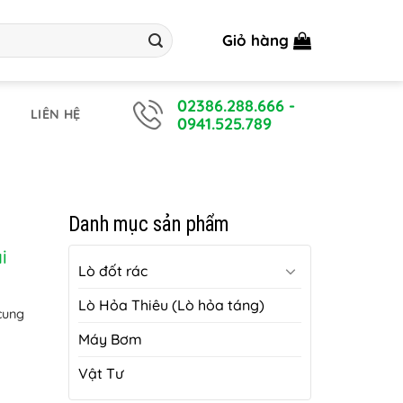
Giỏ hàng
02386.288.666
-
LIÊN HỆ
0941.525.789
Danh mục sản phẩm
i
Lò đốt rác
Lò Hỏa Thiêu (Lò hỏa táng)
cung
Máy Bơm
Vật Tư