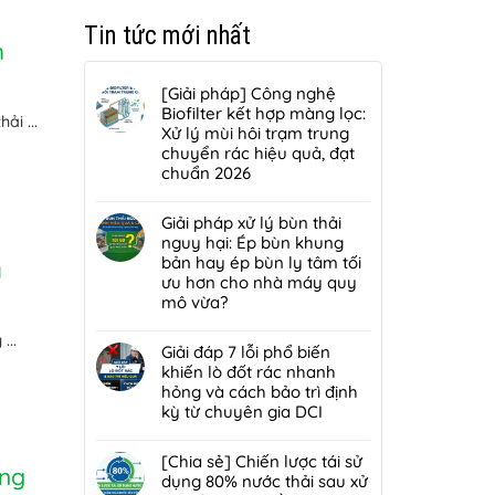
Tin tức mới nhất
h
[Giải pháp] Công nghệ
Biofilter kết hợp màng lọc:
ải ...
Xử lý mùi hôi trạm trung
chuyển rác hiệu quả, đạt
chuẩn 2026
Không
có
Giải pháp xử lý bùn thải
bình
nguy hại: Ép bùn khung
luận
bản hay ép bùn ly tâm tối
a
ở
ưu hơn cho nhà máy quy
[Giải
mô vừa?
pháp]
Không
Công
...
có
Giải đáp 7 lỗi phổ biến
nghệ
bình
khiến lò đốt rác nhanh
Biofilter
luận
hỏng và cách bảo trì định
kết
ở
kỳ từ chuyên gia DCI
hợp
Giải
màng
Không
pháp
lọc:
có
[Chia sẻ] Chiến lược tái sử
xử
ụng
Xử
bình
dụng 80% nước thải sau xử
lý