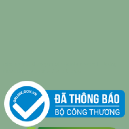
relaxing music
|
sleep music
|
Bamboo Water
|
relaxing
music sleep
|
Wealth & Divine Energy
|