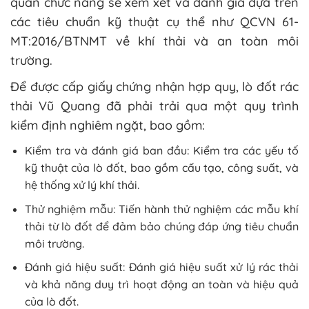
quan chức năng sẽ xem xét và đánh giá dựa trên
các tiêu chuẩn kỹ thuật cụ thể như QCVN 61-
MT:2016/BTNMT về khí thải và an toàn môi
trường​.
Để được cấp giấy chứng nhận hợp quy, lò đốt rác
thải Vũ Quang đã phải trải qua một quy trình
kiểm định nghiêm ngặt, bao gồm:
Kiểm tra và đánh giá ban đầu: Kiểm tra các yếu tố
kỹ thuật của lò đốt, bao gồm cấu tạo, công suất, và
hệ thống xử lý khí thải.
Thử nghiệm mẫu: Tiến hành thử nghiệm các mẫu khí
thải từ lò đốt để đảm bảo chúng đáp ứng tiêu chuẩn
môi trường.
Đánh giá hiệu suất: Đánh giá hiệu suất xử lý rác thải
và khả năng duy trì hoạt động an toàn và hiệu quả
của lò đốt.