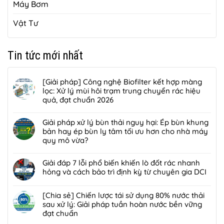
Máy Bơm
Vật Tư
Tin tức mới nhất
[Giải pháp] Công nghệ Biofilter kết hợp màng
lọc: Xử lý mùi hôi trạm trung chuyển rác hiệu
quả, đạt chuẩn 2026
Không
có
Giải pháp xử lý bùn thải nguy hại: Ép bùn khung
bình
bản hay ép bùn ly tâm tối ưu hơn cho nhà máy
luận
quy mô vừa?
ở
Không
[Giải
có
Giải đáp 7 lỗi phổ biến khiến lò đốt rác nhanh
pháp]
bình
hỏng và cách bảo trì định kỳ từ chuyên gia DCI
Công
luận
nghệ
Không
ở
Biofilter
có
[Chia sẻ] Chiến lược tái sử dụng 80% nước thải
Giải
kết
bình
sau xử lý: Giải pháp tuần hoàn nước bền vững
pháp
hợp
luận
đạt chuẩn
xử
màng
ở
lý