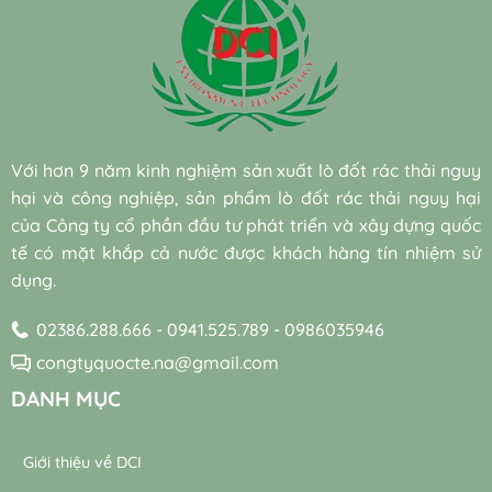
đạt
sinh
pháp
hủy
phí
chuẩn
nuôi
xử
sinh
điện
cấy
lý
học
năng
sẵn
nước
hiệu
cho
(Bio-
thải
quả
hệ
augmentation)
công
và
thống
và
nghiệp
bền
máy
vi
hiệu
vững
thổi
sinh
quả
Với hơn 9 năm kinh nghiệm sản xuất lò đốt rác thải nguy
khí
tự
đạt
trong
hại và công nghiệp, sản phẩm lò đốt rác thải nguy hại
nhiên
chuẩn
trạm
trong
bền
của Công ty cổ phần đầu tư phát triển và xây dựng quốc
xử
xử
vững
lý
tế có mặt khắp cả nước được khách hàng tín nhiệm sử
lý
nước
dụng.
nước
thải
thải
02386.288.666 - 0941.525.789 - 0986035946
congtyquocte.na@gmail.com
DANH MỤC
Giới thiệu về DCI