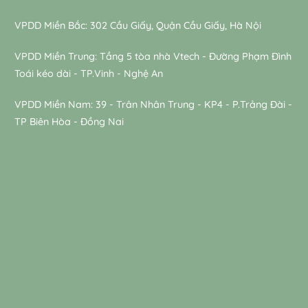
VPDD Miền Bắc: 302 Cầu Giấy, Quận Cầu Giấy, Hà Nội
VPDD Miền Trung: Tầng 5 tòa nhà Vtech - Đường Phạm Đình
Toái kéo dài - TP.Vinh - Nghệ An
VPDD Miền Nam: 39 - Trân Nhân Trung - KP4 - P.Trảng Đài -
TP Biên Hòa - Đồng Nai