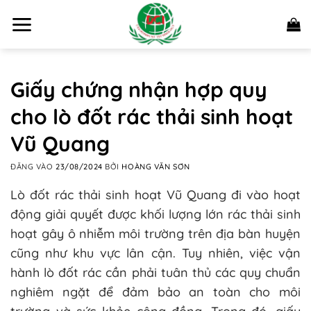
Bỏ
qua
nội
dung
Giấy chứng nhận hợp quy
cho lò đốt rác thải sinh hoạt
Vũ Quang
ĐĂNG VÀO
23/08/2024
BỞI
HOÀNG VĂN SƠN
Lò đốt rác thải sinh hoạt Vũ Quang đi vào hoạt
động giải quyết được khối lượng lớn rác thải sinh
hoạt gây ô nhiễm môi trường trên địa bàn huyện
cũng như khu vực lân cận. Tuy nhiên, việc vận
hành lò đốt rác cần phải tuân thủ các quy chuẩn
nghiêm ngặt để đảm bảo an toàn cho môi