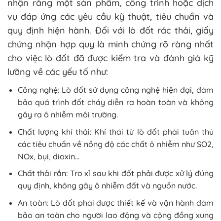
nhận rằng một sản phẩm, công trình hoặc dịch
vụ đáp ứng các yêu cầu kỹ thuật, tiêu chuẩn và
quy định hiện hành. Đối với lò đốt rác thải, giấy
chứng nhận hợp quy là minh chứng rõ ràng nhất
cho việc lò đốt đã được kiểm tra và đánh giá kỹ
lưỡng về các yếu tố như:
Công nghệ: Lò đốt sử dụng công nghệ hiện đại, đảm
bảo quá trình đốt cháy diễn ra hoàn toàn và không
gây ra ô nhiễm môi trường.
Chất lượng khí thải: Khí thải từ lò đốt phải tuân thủ
các tiêu chuẩn về nồng độ các chất ô nhiễm như SO2,
NOx, bụi, dioxin…
Chất thải rắn: Tro xỉ sau khi đốt phải được xử lý đúng
quy định, không gây ô nhiễm đất và nguồn nước.
An toàn: Lò đốt phải được thiết kế và vận hành đảm
bảo an toàn cho người lao động và cộng đồng xung