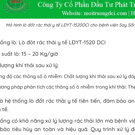
Mô hình lò đốt rác thải y tế LĐYT-1520DCI cho bệnh viện Say S
ống lò: Lò đôt rác thải y tế LĐYT-1520 DCI
suất lò: 15 – 20 Kg/giờ
lượng khí thải sau xử lý:
g độ các thông số ô nhiễm: Chất lượng khí thải sau xử lý
ơng pháp phân tích các thông số ô nhiễm trong khí thải:
à hệ thống lò đốt rác thải y tế tiên tiến, đảm bảo an
 tế.
ống có khả năng xử lý lượng rác thải lớn mà bệnh vi
bảo tiêu hủy an toàn và hiệu quả. Quy trình xử lý 