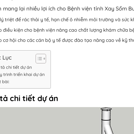
 mang lại nhiều lợi ích cho Bệnh viện tỉnh Xay Sổm B
lý triệt để rác thải y tế, hạn chế ô nhiễm môi trường và sức
 điều kiện cho bệnh viện nâng cao chất lượng khám chữa b
 cơ hội cho các cán bộ y tế được đào tạo nâng cao về kỹ thuậ
 Lục
tả chi tiết dự án
 trình triển khai dự án
 bài:
tả chi tiết dự án