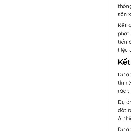
thống
sản x
Kết q
phát
tiến 
hiệu 
Kết
Dự án
tỉnh
rác t
Dự án
đốt r
ô nhi
Dự án