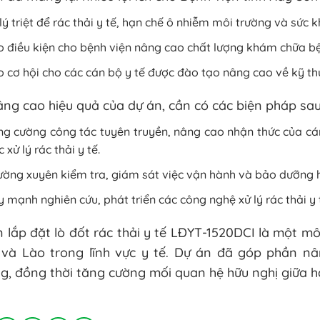
lý triệt để rác thải y tế, hạn chế ô nhiễm môi trường và sức
 điều kiện cho bệnh viện nâng cao chất lượng khám chữa b
 cơ hội cho các cán bộ y tế được đào tạo nâng cao về kỹ thuậ
ng cao hiệu quả của dự án, cần có các biện pháp sau
g cường công tác tuyên truyền, nâng cao nhận thức của cá
c xử lý rác thải y tế.
ờng xuyên kiểm tra, giám sát việc vận hành và bảo dưỡng hệ 
 mạnh nghiên cứu, phát triển các công nghệ xử lý rác thải y t
 lắp đặt lò đốt rác thải y tế LĐYT-1520DCI là một mô 
và Lào trong lĩnh vực y tế. Dự án đã góp phần nâ
g, đồng thời tăng cường mối quan hệ hữu nghị giữa h