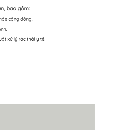
un, bao gồm:
 khỏe cộng đồng.
ệnh.
t xử lý rác thải y tế.