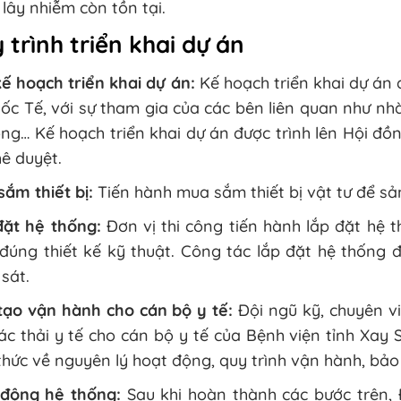
lây nhiễm còn tồn tại.
 trình triển khai dự án
ế hoạch triển khai dự án:
Kế hoạch triển khai dự án
ốc Tế, với sự tham gia của các bên liên quan như nhà
ông… Kế hoạch triển khai dự án được trình lên Hội đ
ê duyệt.
ắm thiết bị:
Tiến hành mua sắm thiết bị vật tư để sả
đặt hệ thống:
Đơn vị thi công tiến hành lắp đặt hệ th
đúng thiết kế kỹ thuật. Công tác lắp đặt hệ thống 
sát.
tạo vận hành cho cán bộ y tế:
Đội ngũ kỹ, chuyên vi
ác thải y tế cho cán bộ y tế của Bệnh viện tỉnh Xa
thức về nguyên lý hoạt động, quy trình vận hành, bảo t
 động hệ thống:
Sau khi hoàn thành các bước trên, Đ