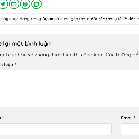
ết này được đăng trong
Dự án
và được gắn thẻ
lò đốt rác thải y tế
,
lò đốt r
 lại một bình luận
ail của bạn sẽ không được hiển thị công khai.
Các trường b
nh luận
*
n
*
Email
*