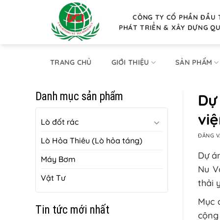
Bỏ
qua
CÔNG TY CỔ PHẦN ĐẦU 
PHÁT TRIỂN & XÂY DỰNG Q
nội
dung
TRANG CHỦ
GIỚI THIỆU
SẢN PHẨM
Danh mục sản phẩm
Dự 
vi
Lò đốt rác
ĐĂNG 
Lò Hỏa Thiêu (Lò hỏa táng)
Dự án
Máy Bơm
Nu V
Vật Tư
thải 
Mục đ
Tin tức mới nhất
cộng