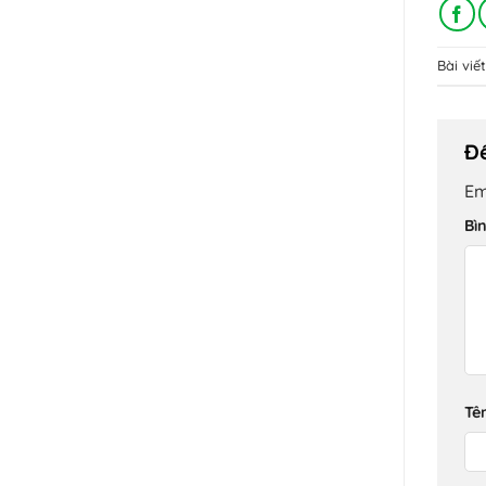
Bài vi
Để
Em
Bì
Tê