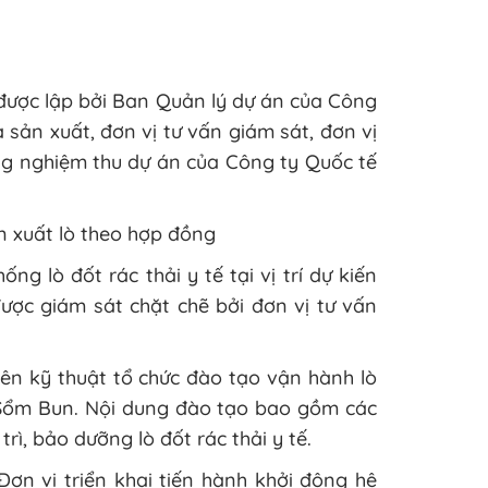
 được lập bởi Ban Quản lý dự án của Công
 sản xuất, đơn vị tư vấn giám sát, đơn vị
ồng nghiệm thu dự án của Công ty Quốc tế
n xuất lò theo hợp đồng
ống lò đốt rác thải y tế tại vị trí dự kiến
được giám sát chặt chẽ bởi đơn vị tư vấn
ên kỹ thuật tổ chức đào tạo vận hành lò
y Sổm Bun. Nội dung đào tạo bao gồm các
rì, bảo dưỡng lò đốt rác thải y tế.
ơn vị triển khai tiến hành khởi động hệ