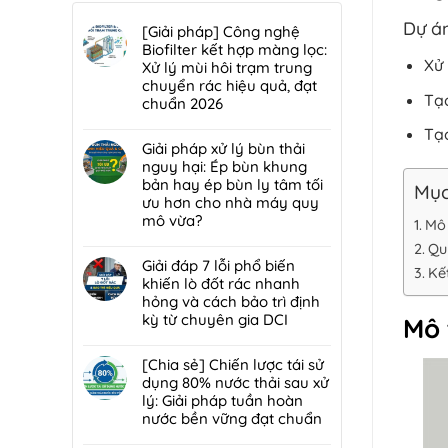
Dự án
[Giải pháp] Công nghệ
Biofilter kết hợp màng lọc:
Xử 
Xử lý mùi hôi trạm trung
chuyển rác hiệu quả, đạt
Tạo
chuẩn 2026
Không
Tạo
có
Giải pháp xử lý bùn thải
bình
nguy hại: Ép bùn khung
luận
bản hay ép bùn ly tâm tối
Mục
ở
ưu hơn cho nhà máy quy
[Giải
mô vừa?
Mô 
pháp]
Không
Quy
Công
có
Giải đáp 7 lỗi phổ biến
nghệ
Kết
bình
khiến lò đốt rác nhanh
Biofilter
luận
hỏng và cách bảo trì định
kết
ở
kỳ từ chuyên gia DCI
Mô 
hợp
Giải
màng
Không
pháp
lọc:
có
[Chia sẻ] Chiến lược tái sử
xử
Xử
bình
dụng 80% nước thải sau xử
lý
lý
luận
lý: Giải pháp tuần hoàn
bùn
mùi
ở
nước bền vững đạt chuẩn
thải
hôi
Giải
nguy
Không