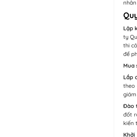
nhân 
Quy
Lập k
ty Qu
thi c
để ph
Mua s
Lắp 
theo 
giám 
Đào 
đốt r
kiến 
Khởi