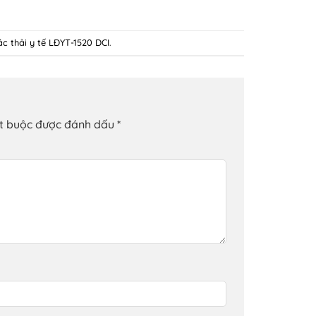
ác thải y tế LĐYT-1520 DCI
.
ắt buộc được đánh dấu
*