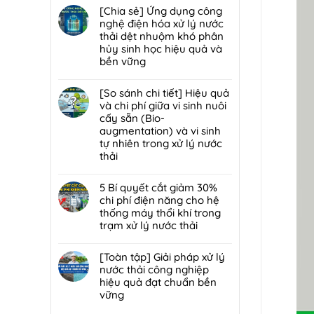
trạm
đáp
hại:
có
[Chia sẻ] Ứng dụng công
trung
7
Ép
bình
nghệ điện hóa xử lý nước
chuyển
lỗi
bùn
luận
thải dệt nhuộm khó phân
rác
phổ
khung
ở
hủy sinh học hiệu quả và
hiệu
biến
bản
[Chia
bền vững
quả,
khiến
hay
sẻ]
đạt
lò
Không
ép
Chiến
chuẩn
đốt
có
[So sánh chi tiết] Hiệu quả
bùn
lược
2026
rác
bình
và chi phí giữa vi sinh nuôi
ly
tái
nhanh
luận
cấy sẵn (Bio-
tâm
sử
hỏng
ở
augmentation) và vi sinh
tối
dụng
và
[Chia
tự nhiên trong xử lý nước
ưu
80%
cách
sẻ]
thải
hơn
nước
bảo
Ứng
cho
thải
Không
trì
dụng
nhà
sau
có
5 Bí quyết cắt giảm 30%
định
công
máy
xử
bình
chi phí điện năng cho hệ
kỳ
nghệ
quy
lý:
luận
thống máy thổi khí trong
từ
điện
mô
Giải
ở
trạm xử lý nước thải
chuyên
hóa
vừa?
pháp
[So
gia
xử
Không
tuần
sánh
DCI
lý
có
[Toàn tập] Giải pháp xử lý
hoàn
chi
nước
bình
nước thải công nghiệp
nước
tiết]
thải
luận
hiệu quả đạt chuẩn bền
bền
Hiệu
dệt
ở
vững
vững
quả
nhuộm
5
đạt
và
Không