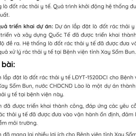
 lò đốt rác thải y tế. Quá trình khởi động hệ thống đ
uất.
uả triển khai dự án:
Dự án lắp đặt lò đốt rác thải 
 triển và xây dựng Quốc Tế đã được triển khai thàn
độ đề ra. Hệ thống lò đốt rác thải y tế đã được đưa
quả xử lý rác thải y tế tại Bệnh viện tỉnh Xay Sổm Bun.
 bài:
 lắp đặt lò đốt rác thải y tế LĐYT-1520DCI cho Bệnh
 Xay Sổm Bun, nước CHDCND Lào là một dự án thành 
hải y tế tại bệnh viện này.
 đã được triển khai thành công, đáp ứng các yêu cầ
ác thải y tế đã được đưa vào vận hành ổn định, đảm bả
ễm môi trường.
 đã mang lại nhiều lợi ích cho Bệnh viện tỉnh Xay S