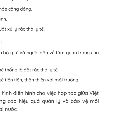
 khỏe cộng đồng.
ệnh.
t xử lý rác thải y tế.
:
n bộ y tế và người dân về tầm quan trọng của
thống lò đốt rác thải y tế.
ế tiên tiến, thân thiện với môi trường.
hình điển hình cho việc hợp tác giữa Việt
ng cao hiệu quả quản lý và bảo vệ môi
ai nước.