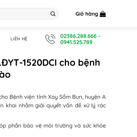
Giỏ hàng
02386.288.666
-
LIÊN HỆ
0941.525.789
ế LĐYT-1520DCI cho bệnh
Lào
I cho Bệnh viện tỉnh Xay Sổm Bun, huyện A
 khai nhằm giải quyết vấn đề xử lý rác
, góp phần bảo vệ môi trường và sức khỏe