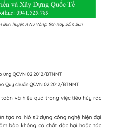
ổm Bun, huyện A Nu Vông, tỉnh Xay Sổm Bun
 đáp ứng QCVN 02:2012/BTNMT
 Theo Quy chuẩn QCVN 02:2012/BTNMT
 toàn và hiệu quả trong việc tiêu hủy rác
ện tạo ra. Nó sử dụng công nghệ hiện đại
đảm bảo không có chất độc hại hoặc tác