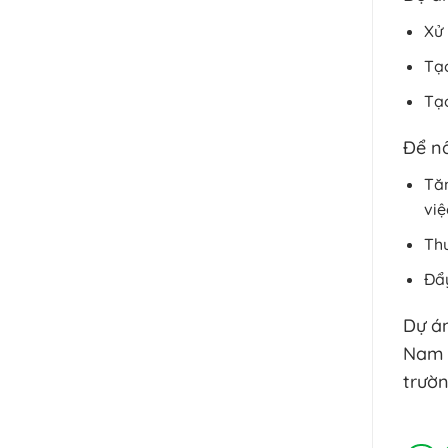
Xử 
Tạo
Tạo
Để nâ
Tăn
việ
Thư
Đẩy
Dự án
Nam 
trườn