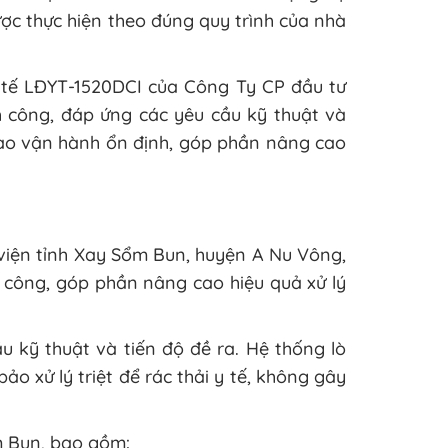
ược thực hiện theo đúng quy trình của nhà
y tế LĐYT-1520DCI của Công Ty CP đầu tư
h công, đáp ứng các yêu cầu kỹ thuật và
 vào vận hành ổn định, góp phần nâng cao
 viện tỉnh Xay Sổm Bun, huyện A Nu Vông,
công, góp phần nâng cao hiệu quả xử lý
u kỹ thuật và tiến độ đề ra. Hệ thống lò
o xử lý triệt để rác thải y tế, không gây
ổm Bun, bao gồm: