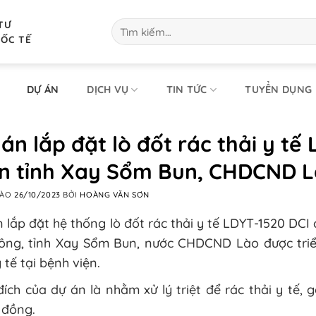
TƯ
Tìm
kiếm:
UỐC TẾ
DỰ ÁN
DỊCH VỤ
TIN TỨC
TUYỂN DỤNG
án lắp đặt lò đốt rác thải y t
ện tỉnh Xay Sổm Bun, CHDCND 
VÀO
26/10/2023
BỞI
HOÀNG VĂN SƠN
 lắp đặt hệ thống lò đốt rác thải y tế LDYT-1520 DC
ông, tỉnh Xay Sổm Bun, nước CHDCND Lào được triển
y tế tại bệnh viện.
ích của dự án là nhằm xử lý triệt để rác thải y tế
 đồng.