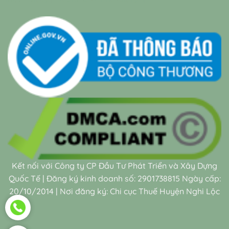
Kết nối với Công ty CP Đầu Tư Phát Triển và Xây Dựng
Quốc Tế | Đăng ký kinh doanh số: 2901738815 Ngày cấp:
20/10/2014 | Nơi đăng ký: Chi cục Thuế Huyện Nghi Lộc