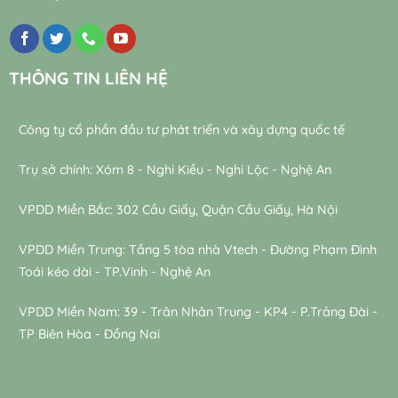
THÔNG TIN LIÊN HỆ
Công ty cổ phần đầu tư phát triển và xây dựng quốc tế
Trụ sở chính: Xóm 8 - Nghi Kiều - Nghi Lộc - Nghệ An
VPDD Miền Bắc: 302 Cầu Giấy, Quận Cầu Giấy, Hà Nội
VPDD Miền Trung: Tầng 5 tòa nhà Vtech - Đường Phạm Đình
Toái kéo dài - TP.Vinh - Nghệ An
VPDD Miền Nam: 39 - Trân Nhân Trung - KP4 - P.Trảng Đài -
TP Biên Hòa - Đồng Nai