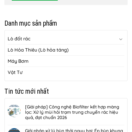
Danh mục sản phẩm
Lò đốt rác
Lò Hỏa Thiêu (Lò hỏa táng)
Máy Bơm
Vật Tư
Tin tức mới nhất
[Giải pháp] Công nghệ Biofilter kết hợp màng
lọc: Xử lý mùi hôi trạm trung chuyển rác hiệu
quả, đạt chuẩn 2026
Không
có
Giải pháp xử lý bùn thải nguy hại: Ép bùn khung