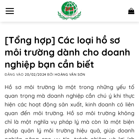
Bỏ
qua
nội
dung
[Tổng hợp] Các loại hồ sơ
môi trường dành cho doanh
nghiệp bạn cần biết
ĐĂNG VÀO
20/02/2024
BỞI
HOÀNG VĂN SƠN
Hồ sơ môi trường là một trong những yếu tố
quan trọng mà doanh nghiệp cần chú ý khi thực
hiện các hoạt động sản xuất, kinh doanh có liên
quan đến môi trường. Hồ sơ môi trường không
chỉ là một nghĩa vụ pháp lý mà còn là một biện
pháp quản lý môi trường hiệu quả, giúp doanh