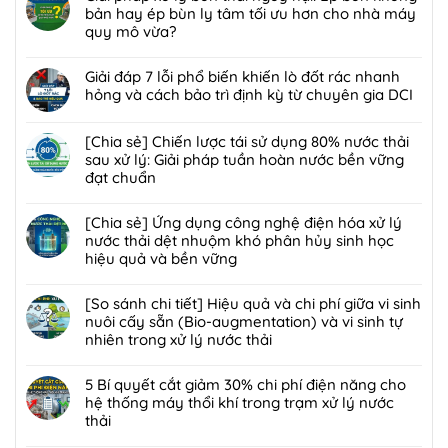
bình
bản hay ép bùn ly tâm tối ưu hơn cho nhà máy
luận
quy mô vừa?
ở
Không
[Giải
có
Giải đáp 7 lỗi phổ biến khiến lò đốt rác nhanh
pháp]
bình
hỏng và cách bảo trì định kỳ từ chuyên gia DCI
Công
luận
nghệ
Không
ở
Biofilter
có
[Chia sẻ] Chiến lược tái sử dụng 80% nước thải
Giải
kết
bình
sau xử lý: Giải pháp tuần hoàn nước bền vững
pháp
hợp
luận
đạt chuẩn
xử
màng
ở
lý
Không
lọc:
Giải
bùn
có
[Chia sẻ] Ứng dụng công nghệ điện hóa xử lý
Xử
đáp
thải
bình
nước thải dệt nhuộm khó phân hủy sinh học
lý
7
nguy
luận
hiệu quả và bền vững
mùi
lỗi
hại:
ở
hôi
phổ
Không
Ép
[Chia
trạm
biến
có
[So sánh chi tiết] Hiệu quả và chi phí giữa vi sinh
bùn
sẻ]
trung
khiến
bình
nuôi cấy sẵn (Bio-augmentation) và vi sinh tự
khung
Chiến
chuyển
lò
luận
nhiên trong xử lý nước thải
bản
lược
rác
đốt
ở
hay
tái
Không
hiệu
rác
[Chia
ép
sử
có
5 Bí quyết cắt giảm 30% chi phí điện năng cho
quả,
nhanh
sẻ]
bùn
dụng
bình
hệ thống máy thổi khí trong trạm xử lý nước
đạt
hỏng
Ứng
ly
80%
luận
thải
chuẩn
và
dụng
tâm
nước
ở
2026
cách
công
Không