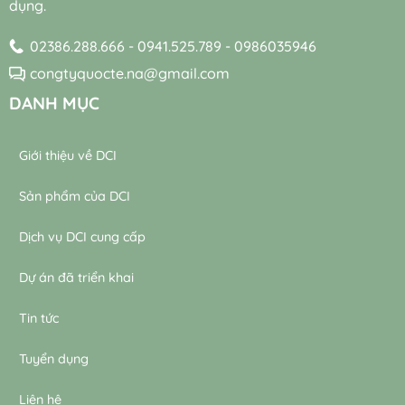
dụng.
nước
thải
thải
02386.288.666 - 0941.525.789 - 0986035946
congtyquocte.na@gmail.com
DANH MỤC
Giới thiệu về DCI
Sản phẩm của DCI
Dịch vụ DCI cung cấp
Dự án đã triển khai
Tin tức
Tuyển dụng
Liên hệ